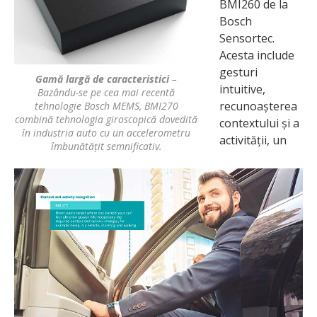
BMI260 de la
Bosch
Sensortec.
Acesta include
gesturi
Gamă largă de caracteristici
–
intuitive,
Bazându-se pe cea mai recentă
recunoașterea
tehnologie Bosch MEMS, BMI270
combină tehnologia giroscopică dovedită
contextului și a
în industria auto cu un accelerometru
activității, un
îmbunătățit semnificativ.