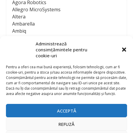
Agora Robotics
Allegro MicroSystems
Altera
Ambarella
Ambiq
AMD / Xilinx
Administrează
Amphenol
consimțămintele pentru
Analog Devices
cookie-uri
Anritsu Corporation
Ansys
Pentru a oferi cea mai bună experiență, folosim tehnologii, cum ar fi
cookie-uri, pentru a stoca și/sau accesa informațiile despre dispozitive.
APS
Consimțământul pentru aceste tehnologii ne permite să procesăm date,
Arduino
cum ar fi comportamentul de navigare sau ID-uri unice pe acest site.
Arm
Dacă nu îți dai consimțământul sau îți retragi consimțământul dat poate
avea afecte negative asupra unor anumite funcționalități și funcții.
Asentics
ASM
Astrocast
ACCEPTĂ
ATEN International
Contact
Publicitate
Atmel
REFUZĂ
Abonament la revista “Electronica Azi”
Newsletter
Atop
Politica de prelucrare a datelor (GDPR) si Cookie-uri