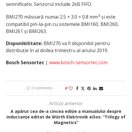
semnificativ. Senzorul include 2kB FIFO.
3
BMI270 măsoară numai 2.5 × 3.0 × 0.8 mm
și este
compatibil pin-la-pin cu sistemele BMI160, BMI260,
BMI261 și BMI263.
Disponibilitate:
BMI270 va fi disponibil pentru
distribuție în al doilea trimestru al anului 2019.
Bosch Sensortec
|
www.bosch-sensortec.com
0 comments
0
Articol anterior
A apărut cea de-a cincea ediție a manualului despre
inductanțe editat de Würth Elektronik eiSos: “Trilogy of
Magnetics”