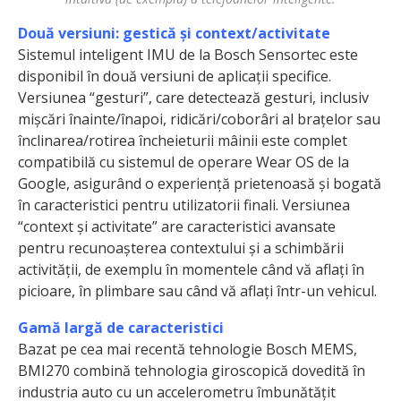
Două versiuni: gestică și context/activitate
Sistemul inteligent IMU de la Bosch Sensortec este
disponibil în două versiuni de aplicații specifice.
Versiunea “gesturi”, care detectează gesturi, inclusiv
mișcări înainte/înapoi, ridicări/coborâri al brațelor sau
înclinarea/rotirea încheieturii mâinii este complet
compatibilă cu sistemul de operare Wear OS de la
Google, asigurând o experiență prietenoasă și bogată
în caracteristici pentru utilizatorii finali. Versiunea
“context și activitate” are caracteristici avansate
pentru recunoașterea contextului și a schimbării
activității, de exemplu în momentele când vă aflați în
picioare, în plimbare sau când vă aflați într-un vehicul.
Gamă largă de caracteristici
Bazat pe cea mai recentă tehnologie Bosch MEMS,
BMI270 combină tehnologia giroscopică dovedită în
industria auto cu un accelerometru îmbunătățit