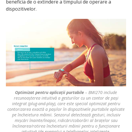
beneficia de o extindere a timpului de operare a
dispozitivelor.
Optimizat pentru aplicații purtabile
– BMI270 include
recunoașterea intuitivă a gesturilor cu un contor de pași
integrat (plug-and-play), care este special optimizat pentru
contorizarea exactă a pașilor în dispozitivele purtabile aplicate
pe încheietura mâinii. Senzorul detectează gesturi, inclusiv
mișcări înainte/înapoi, ridicări/coborâri al brațelor sau
înclinarea/rotirea încheieturii mâinii pentru o funcționare
intuitivă (de exemplu) a telefoanelor inteligente.