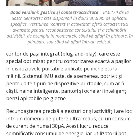
Două versiuni: gestică și context/activitate
– BMI270 de la
Bosch Sensortec este disponibil în două versiuni de aplicații
specifice. Versiunea “context și activitate” oferă caracteristici
avansate pentru recunoașterea contextului și a schimbării
activității, de exemplu în momentele când vă aflați în picioare, în
plimbare sau când vă aflați într-un vehicul.
contor de pași integrat (plug-and-play), care este
special optimizat pentru contorizarea exactă a pașilor
în dispozitivele purtabile aplicate pe încheietura
mâinii. Sistemul IMU este, de asemenea, potrivit și
pentru alte tipuri de dispozitive purtabile, cum ar fi
căști, haine inteligente, pantofi și ochelari inteligenți
benzi aplicabile pe glezne.
Recunoașterea precisă a gesturilor și activității are loc
într-un domeniu de putere ultra-redus, cu un consum
de curent de numai 30μA. Acest lucru reduce
semnificativ consumul de energie, iar utilizatorii pot