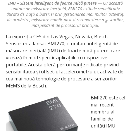
IMU – Sistem inteligent de foarte mică putere
— Cu această
unitate de măsurare inerțială, BMI270 extinde semnificativ
durata de viață a bateriei prin gestionarea mai multor activități
de urmărire, măsurare număr pași și recunoaștere a gesturilor,
independent de procesorul principal.
La expoziția CES din Las Vegas, Nevada, Bosch
Sensortec a lansat BMI270, o unitate inteligentă de
măsurare inerțială (IMU) de foarte mică putere, care
vizează în mod specific aplicațiile cu dispozitive
purtabile. Acesta oferă performanțe ridicate privind
sensibilitatea și offset-ul accelerometrului, activate de
cea mai nouă tehnologie de procesare a senzorilor
MEMS de la Bosch.
BMI270 este cel
mai recent
membru al
familiei de
unități IMU