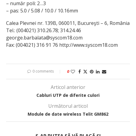
– număr poli: 2…3
– pas: 5.0 / 5.08 / 10.0 / 10.16mm
Calea Plevnei nr. 139B, 060011, Bucureşti – 6, România
Tel.: (004021) 310.26.78; 314.24.46
george.barbalata@syscom18.com
Fax: (004021) 316 91 76 http://www.syscom18.com
0 comments
0
Articol anterior
Cabluri UTP de diferite culori
Următorul articol
Module de date wireless Telit GM862