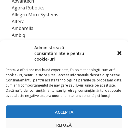
Advantech
Agora Robotics
Allegro MicroSystems
Altera
Ambarella
Ambiq
AMD / Xilinx
Administrează
Amphenol
consimțămintele pentru
Analog Devices
cookie-uri
Anritsu Corporation
Ansys
Pentru a oferi cea mai bună experiență, folosim tehnologii, cum ar fi
cookie-uri, pentru a stoca și/sau accesa informațiile despre dispozitive.
APS
Consimțământul pentru aceste tehnologii ne permite să procesăm date,
Arduino
cum ar fi comportamentul de navigare sau ID-uri unice pe acest site.
Arm
Dacă nu îți dai consimțământul sau îți retragi consimțământul dat poate
avea afecte negative asupra unor anumite funcționalități și funcții.
Asentics
ASM
Astrocast
ACCEPTĂ
ATEN International
Contact
Publicitate
Atmel
REFUZĂ
Abonament la revista “Electronica Azi”
Newsletter