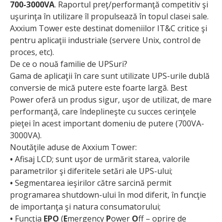
700-3000VA
. Raportul preţ/performanţă competitiv şi
uşurinţa în utilizare îl propulsează în topul clasei sale.
Axxium Tower este destinat domeniilor IT&C critice şi
pentru aplicaţii industriale (servere Unix, control de
proces, etc).
De ce o nouă familie de UPSuri?
Gama de aplicaţii în care sunt utilizate UPS-urile dublă
conversie de mică putere este foarte largă. Best
Power oferă un produs sigur, uşor de utilizat, de mare
performanţă, care îndeplineşte cu succes cerinţele
pieţei în acest important domeniu de putere (700VA-
3000VA).
Noutăţile aduse de Axxium Tower:
•
Afisaj LCD; sunt uşor de urmărit starea, valorile
parametrilor şi diferitele setări ale UPS-ului;
•
Segmentarea ieşirilor către sarcină permit
programarea shutdown-ului în mod diferit, în funcţie
de importanţa şi natura consumatorului;
•
Funcţia
EPO
(
E
mergency
P
ower
O
ff – oprire de