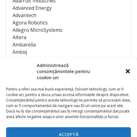
Adafruit Industries
Advanced Energy
Advantech
Agora Robotics
Allegro MicroSystems
Altera
Ambarella
Ambiq
AMD / Xilinx
Administrează
Amphenol
consimțămintele pentru
Analog Devices
cookie-uri
Anritsu Corporation
Ansys
Pentru a oferi cea mai bună experiență, folosim tehnologii, cum ar fi
cookie-uri, pentru a stoca și/sau accesa informațiile despre dispozitive.
APS
Consimțământul pentru aceste tehnologii ne permite să procesăm date,
Arduino
cum ar fi comportamentul de navigare sau ID-uri unice pe acest site.
Arm
Dacă nu îți dai consimțământul sau îți retragi consimțământul dat poate
avea afecte negative asupra unor anumite funcționalități și funcții.
Asentics
ASM
Astrocast
ACCEPTĂ