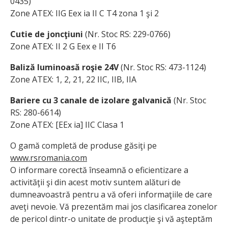
0435)
Zone ATEX: IIG Eex ia II C T4 zona 1 şi 2
Cutie de joncţiuni
(Nr. Stoc RS: 229-0766)
Zone ATEX: II 2 G Eex e II T6
Baliză luminoasă roşie 24V
(Nr. Stoc RS: 473-1124)
Zone ATEX: 1, 2, 21, 22 IIC, IIB, IIA
Bariere cu 3 canale de izolare galvanică
(Nr. Stoc
RS: 280-6614)
Zone ATEX: [EEx ia] IIC Clasa 1
O gamă completă de produse găsiţi pe
www.rsromania.com
O informare corectă înseamnă o eficientizare a
activităţii şi din acest motiv suntem alături de
dumneavoastră pentru a vă oferi informaţiile de care
aveţi nevoie. Vă prezentăm mai jos clasificarea zonelor
de pericol dintr-o unitate de producţie şi vă aşteptăm