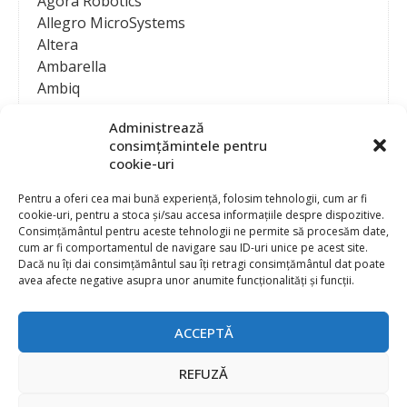
Agora Robotics
Allegro MicroSystems
Altera
Ambarella
Ambiq
AMD / Xilinx
Administrează
Amphenol
consimțămintele pentru
Analog Devices
cookie-uri
Anritsu Corporation
Ansys
Pentru a oferi cea mai bună experiență, folosim tehnologii, cum ar fi
cookie-uri, pentru a stoca și/sau accesa informațiile despre dispozitive.
APS
Consimțământul pentru aceste tehnologii ne permite să procesăm date,
Arduino
cum ar fi comportamentul de navigare sau ID-uri unice pe acest site.
Arm
Dacă nu îți dai consimțământul sau îți retragi consimțământul dat poate
avea afecte negative asupra unor anumite funcționalități și funcții.
Asentics
ASM
Astrocast
ACCEPTĂ
ATEN International
Contact
Publicitate
Atmel
REFUZĂ
Abonament la revista “Electronica Azi”
Newsletter
Atop
Politica de prelucrare a datelor (GDPR) si Cookie-uri