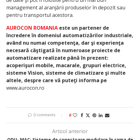
de date şi pot fi folosite pentru un mai bun
management al aranjării produselor în depozit sau
pentru transportul acestora.
AUROCON ROMANIA
este un partener de
încredere în domeniul automatizărilor industriale,
având nu numai competenţa, dar şi experienţa
necesară câştigată în numeroase proiecte de
automatizare realizate până în prezent:
acoperişuri mobile, macarale, grupuri electrice,
sisteme Vision, sisteme de climatizare şi multe
altele, despre care vă puteţi informa pe
www.aurocon.ro
0 comments
0
Articol anterior
ODU- MAC: Sisteme de conectoare modulare în rama de