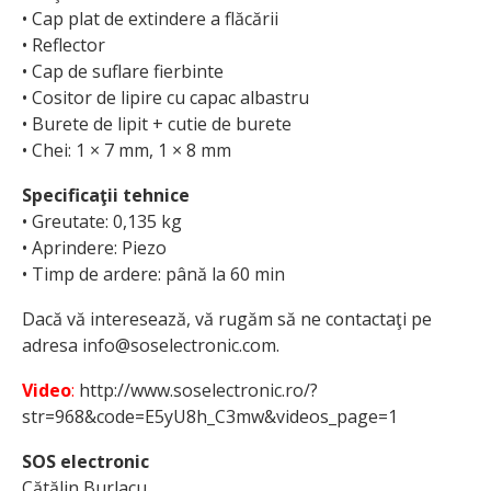
• Cap plat de extindere a flăcării
• Reflector
• Cap de suflare fierbinte
• Cositor de lipire cu capac albastru
• Burete de lipit + cutie de burete
• Chei: 1 × 7 mm, 1 × 8 mm
Specificaţii tehnice
• Greutate: 0,135 kg
• Aprindere: Piezo
• Timp de ardere: până la 60 min
Dacă vă interesează, vă rugăm să ne contactaţi pe
adresa info@soselectronic.com.
Video
:
http://www.soselectronic.ro/?
str=968&code=E5yU8h_C3mw&videos_page=1
SOS electronic
Cătălin Burlacu