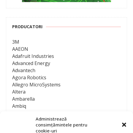
PRODUCATORI
3M
AAEON
Adafruit Industries
Advanced Energy
Advantech
Agora Robotics
Allegro MicroSystems
Altera
Ambarella
Ambiq
AMD / Xilinx
Administrează
Amphenol
consimțămintele pentru
Analog Devices
cookie-uri