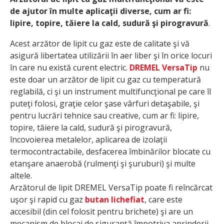
de ajutor în multe aplicaţii diverse, cum ar fi:
lipire, topire, tăiere la cald, sudură şi pirogravură
.
Acest arzător de lipit cu gaz este de calitate şi vă
asigură libertatea utilizării în aer liber şi în orice locuri
în care nu există curent electric.
DREMEL VersaTip
nu
este doar un arzător de lipit cu gaz cu temperatură
reglabilă, ci şi un instrument multifuncţional pe care îl
puteţi folosi, graţie celor şase vârfuri detaşabile, şi
pentru lucrări tehnice sau creative, cum ar fi: lipire,
topire, tăiere la cald, sudură şi pirogravură,
încovoierea metalelor, aplicarea de izolaţii
termocontractabile, desfacerea îmbinărilor blocate cu
etanşare anaerobă (rulmenţi şi şuruburi) şi multe
altele.
Arzătorul de lipit DREMEL VersaTip poate fi reîncărcat
uşor şi rapid cu gaz
butan lichefiat
, care este
accesibil (din cel folosit pentru brichete) şi are un
mecanism de blocaj de siguranţă împotriva aprinderii