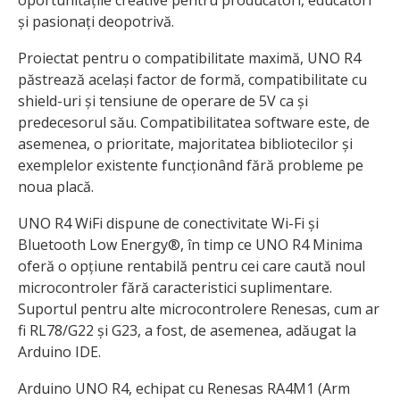
oportunitățile creative pentru producători, educatori
și pasionați deopotrivă.
Proiectat pentru o compatibilitate maximă, UNO R4
păstrează același factor de formă, compatibilitate cu
shield-uri și tensiune de operare de 5V ca și
predecesorul său. Compatibilitatea software este, de
asemenea, o prioritate, majoritatea bibliotecilor și
exemplelor existente funcționând fără probleme pe
noua placă.
UNO R4 WiFi dispune de conectivitate Wi-Fi și
Bluetooth Low Energy®, în timp ce UNO R4 Minima
oferă o opțiune rentabilă pentru cei care caută noul
microcontroler fără caracteristici suplimentare.
Suportul pentru alte microcontrolere Renesas, cum ar
fi RL78/G22 și G23, a fost, de asemenea, adăugat la
Arduino IDE.
Arduino UNO R4, echipat cu Renesas RA4M1 (Arm