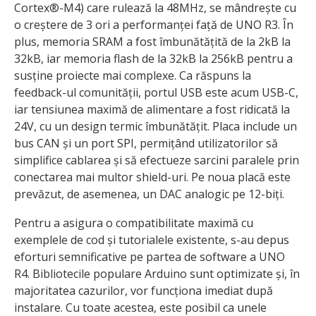
Cortex®-M4) care rulează la 48MHz, se mândrește cu
o creștere de 3 ori a performanței față de UNO R3. În
plus, memoria SRAM a fost îmbunătățită de la 2kB la
32kB, iar memoria flash de la 32kB la 256kB pentru a
susține proiecte mai complexe. Ca răspuns la
feedback-ul comunității, portul USB este acum USB-C,
iar tensiunea maximă de alimentare a fost ridicată la
24V, cu un design termic îmbunătățit. Placa include un
bus CAN și un port SPI, permițând utilizatorilor să
simplifice cablarea și să efectueze sarcini paralele prin
conectarea mai multor shield-uri. Pe noua placă este
prevăzut, de asemenea, un DAC analogic pe 12-biți.
Pentru a asigura o compatibilitate maximă cu
exemplele de cod și tutorialele existente, s-au depus
eforturi semnificative pe partea de software a UNO
R4. Bibliotecile populare Arduino sunt optimizate și, în
majoritatea cazurilor, vor funcționa imediat după
instalare. Cu toate acestea, este posibil ca unele