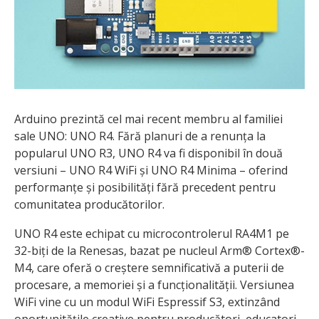
Arduino prezintă cel mai recent membru al familiei
sale UNO: UNO R4. Fără planuri de a renunța la
popularul UNO R3, UNO R4 va fi disponibil în două
versiuni – UNO R4 WiFi și UNO R4 Minima – oferind
performanțe și posibilități fără precedent pentru
comunitatea producătorilor.
UNO R4 este echipat cu microcontrolerul RA4M1 pe
32-biți de la Renesas, bazat pe nucleul Arm® Cortex®-
M4, care oferă o creștere semnificativă a puterii de
procesare, a memoriei și a funcționalității. Versiunea
WiFi vine cu un modul WiFi Espressif S3, extinzând