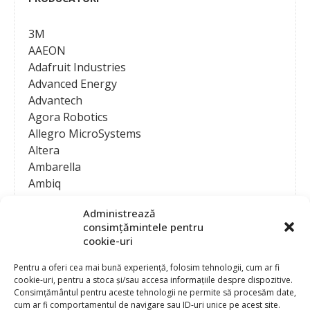
3M
AAEON
Adafruit Industries
Advanced Energy
Advantech
Agora Robotics
Allegro MicroSystems
Altera
Ambarella
Ambiq
AMD / Xilinx
Administrează
Amphenol
consimțămintele pentru
Analog Devices
cookie-uri
Anritsu Corporation
Ansys
Pentru a oferi cea mai bună experiență, folosim tehnologii, cum ar fi
cookie-uri, pentru a stoca și/sau accesa informațiile despre dispozitive.
APS
Consimțământul pentru aceste tehnologii ne permite să procesăm date,
Arduino
cum ar fi comportamentul de navigare sau ID-uri unice pe acest site.