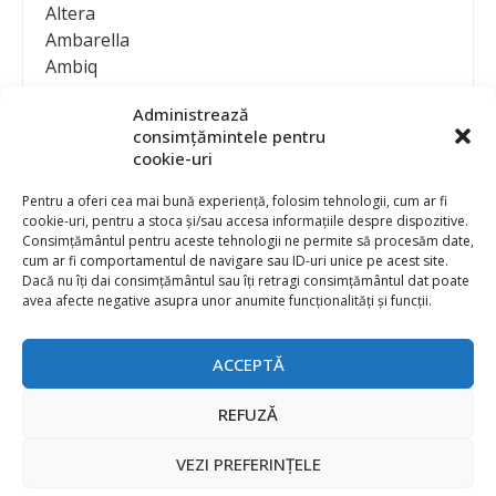
Altera
Ambarella
Ambiq
AMD / Xilinx
Administrează
Amphenol
consimțămintele pentru
Analog Devices
cookie-uri
Anritsu Corporation
Ansys
Pentru a oferi cea mai bună experiență, folosim tehnologii, cum ar fi
cookie-uri, pentru a stoca și/sau accesa informațiile despre dispozitive.
APS
Consimțământul pentru aceste tehnologii ne permite să procesăm date,
Arduino
cum ar fi comportamentul de navigare sau ID-uri unice pe acest site.
Arm
Dacă nu îți dai consimțământul sau îți retragi consimțământul dat poate
avea afecte negative asupra unor anumite funcționalități și funcții.
Asentics
ASM
Astrocast
ACCEPTĂ
ATEN International
Contact
Publicitate
Atmel
REFUZĂ
Abonament la revista “Electronica Azi”
Newsletter
Atop
Politica de prelucrare a datelor (GDPR) si Cookie-uri
VEZI PREFERINȚELE
ATTEND Technology
@
2026 EURO STANDARD PRESS 2000
Axiomet