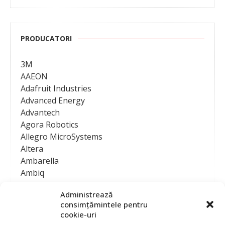
PRODUCATORI
3M
AAEON
Adafruit Industries
Advanced Energy
Advantech
Agora Robotics
Allegro MicroSystems
Altera
Ambarella
Ambiq
AMD / Xilinx
Administrează
Amphenol
consimțămintele pentru
Analog Devices
cookie-uri
Anritsu Corporation