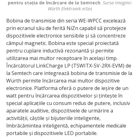
pentru stația de încărcare de la Semtech
. Sursa imaginii:
Würth Elektronik eiSos
Bobina de transmisie din seria WE-WPCC excelează
prin ecranul său de ferită NiZn capabil să protejeze
dispo­zitivele electronice sensibile și să concentreze
câmpul magnetic. Bobina este special proiectată
pentru cuplare inductivă rezonantă și permite
utilizarea mai multor receptoare în același timp.
Încărcătorul LinkCharge LP (TSWITX-5V-2RX-EVM) de
la Semtech care integrează bobina de transmisie de la
Würth permite încărcarea mai multor dispozitive
electronice. Platforma oferă o putere de ieșire de un
watt pentru încărcarea dispozitivelor și țintește în
special aplicațiile cu consum redus de putere, inclusiv
aparatele auditive, dispozitivele de urmărire a
activității, căștile și bijuteriile inteligente,
îmbrăcămintea inteligentă, echipamentele medicale
portabile și dispozitivele LED portabile.