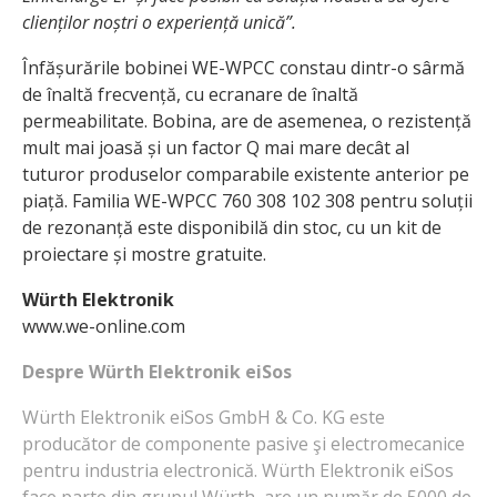
clienților noștri o experiență unică”.
Înfășurările bobinei WE-WPCC constau dintr-o sârmă
de înaltă frecvență, cu ecra­nare de înaltă
permeabilitate. Bobina, are de asemenea, o rezistență
mult mai joasă și un factor Q mai mare decât al
tuturor produselor comparabile existente anterior pe
piață. Familia WE-WPCC 760 308 102 308 pentru soluții
de rezonanță este disponibilă din stoc, cu un kit de
proiectare și mostre gratuite.
Würth Elektronik
www.we-online.com
Despre Würth Elektronik eiSos
Würth Elektronik eiSos GmbH & Co. KG este
producător de componente pasive şi electromecanice
pentru industria electronică. Würth Elektronik eiSos
face parte din grupul Würth, are un număr de 5000 de