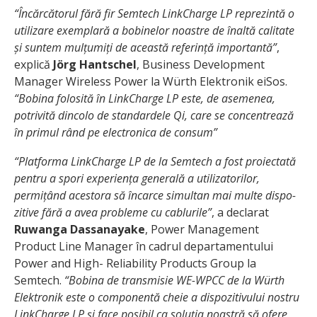
“Încărcătorul fără fir Semtech LinkCharge LP reprezintă o
utilizare exemplară a bobi­nelor noastre de înaltă calitate
și suntem mulțumiți de această referință impor­tantă”
,
explică
Jörg Hantschel
, Business Development
Manager Wireless Power la Würth Elektronik eiSos.
“Bobina folosită în LinkCharge LP este, de asemenea,
potrivită dincolo de standardele Qi, care se concentrează
în primul rând pe electronica de consum”
“Platforma LinkCharge LP de la Semtech a fost proiectată
pentru a spori experiența generală a utilizatorilor,
permițând acestora să încarce simultan mai multe dispo­
zitive fără a avea probleme cu cablurile”
, a declarat
Ruwanga Dassanayake
, Power Management
Product Line Manager în cadrul departamentului
Power and High- Reliability Products Group la
Semtech.
“Bobina de transmisie WE-WPCC de la Würth
Elektronik este o componentă cheie a dispozitivului nostru
LinkCharge LP și face posibil ca soluția noastră să ofere