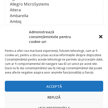
Allegro MicroSystems
Altera
Ambarella
Ambiq
AMD / Xilinx
Administrează
Amphenol
consimțămintele pentru
Analog Devices
cookie-uri
Anritsu Corporation
Ansys
Pentru a oferi cea mai bună experiență, folosim tehnologii, cum ar fi
cookie-uri, pentru a stoca și/sau accesa informațiile despre dispozitive.
APS
Consimțământul pentru aceste tehnologii ne permite să procesăm date,
Arduino
cum ar fi comportamentul de navigare sau ID-uri unice pe acest site.
Arm
Dacă nu îți dai consimțământul sau îți retragi consimțământul dat poate
avea afecte negative asupra unor anumite funcționalități și funcții.
Asentics
ASM
Astrocast
ACCEPTĂ
ATEN International
Contact
Publicitate
Atmel
REFUZĂ
Abonament la revista “Electronica Azi”
Newsletter
Atop
Politica de prelucrare a datelor (GDPR) si Cookie-uri
VEZI PREFERINȚELE