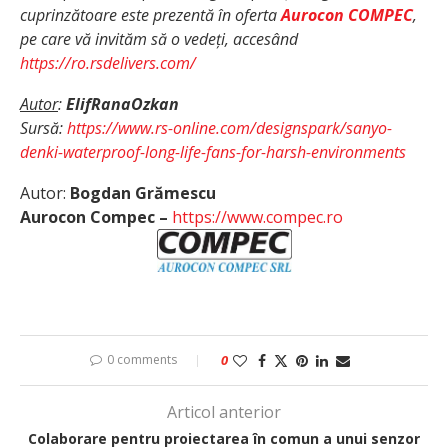
cuprinzătoare este prezentă în oferta
Aurocon COMPEC
,
pe care vă invităm să o vedeți, accesând
https://ro.rsdelivers.com/
Autor
:
ElifRanaOzkan
Sursă:
https://www.rs-online.com/designspark/sanyo-
denki-waterproof-long-life-fans-for-harsh-environments
Autor:
Bogdan Grămescu
Aurocon Compec –
https://www.compec.ro
0 comments
0
Articol anterior
Colaborare pentru proiectarea în comun a unui senzor