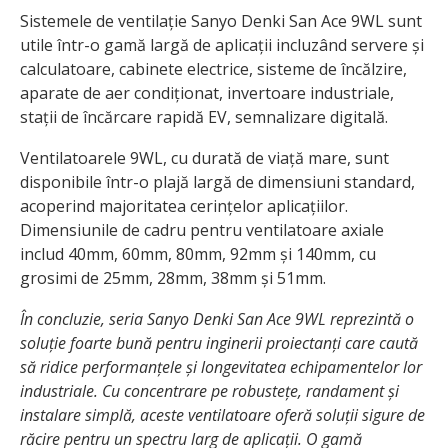
Sistemele de ventilație Sanyo Denki San Ace 9WL sunt
utile într-o gamă largă de aplicații incluzând servere și
calculatoare, cabinete electrice, sisteme de încălzire,
aparate de aer condiționat, invertoare industriale,
stații de încărcare rapidă EV, semnalizare digitală.
Ventilatoarele 9WL, cu durată de viață mare, sunt
disponibile într-o plajă largă de dimensiuni standard,
acoperind majoritatea cerințelor aplicațiilor.
Dimensiunile de cadru pentru ventilatoare axiale
includ 40mm, 60mm, 80mm, 92mm și 140mm, cu
grosimi de 25mm, 28mm, 38mm și 51mm.
În concluzie, seria Sanyo Denki San Ace 9WL reprezintă o
soluție foarte bună pentru inginerii proiectanți care caută
să ridice performanțele și longevitatea echipamentelor lor
industriale. Cu concentrare pe robustețe, randament și
instalare simplă, aceste ventilatoare oferă soluții sigure de
răcire pentru un spectru larg de aplicații. O gamă