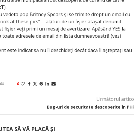
tru a se multiplica a fost descoperit de curând de către
RT
).
 vedeta pop Britney Spears şi se trimite drept un email cu
 look at these pics” … alături de un fişier ataşat denumit
st fişier veţi primi un mesaj de avertizare. Apăsând YES la
a toate adresele de email din lista dumneavoastră (vezi
nt este indicat să nu îl deschideţi decât dacă îl aşteptaţi sau
ts
0
Următorul artico
Bug-uri de securitate descoperite în PH
UTEA SĂ VĂ PLACĂ ȘI