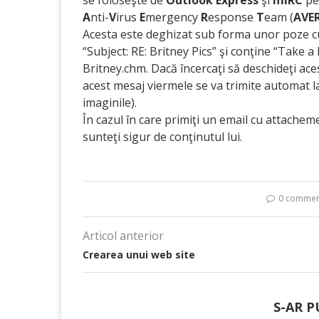
se foloseşte de
Outlook Express
şi
mIRC
pen
A
nti-
V
irus
E
mergency
R
esponse
T
eam (
AVE
Acesta este deghizat sub forma unor poze cu
“Subject: RE: Britney Pics” şi conţine “Take a
Britney.chm. Dacă încercaţi să deschideţi ace
acest mesaj viermele se va trimite automat l
imaginile).
În cazul în care primiţi un email cu attacheme
sunteţi sigur de conţinutul lui.
0 commen
Articol anterior
Crearea unui web site
S-AR P