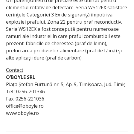
Un potenţiometru de precizie este utilizat pentru
elementul rotativ de detectare. Seria WS12EX satisface
cerinţele Categoriei 3 Ex de siguranţă împotriva
exploziei prafului, Zona 22 pentru praf neconductiv.
Seria WS12EX a fost concepută pentru numeroase
ramuri ale industriei în care praful combustibil este
prezent: fabricile de cherestea (praf de lemn),
prelucrarea produselor alimentare (praf de făină) şi
alte aplicaţii dure (praf de carbon).
Contact
O’BOYLE SRL
Piaţa Ştefan Furtună nr. 5, Ap. 9, Timişoara, Jud. Timiş
Tel.: 0256-201346
Fax: 0256-221036
office@oboyle.ro
www.oboyle.ro