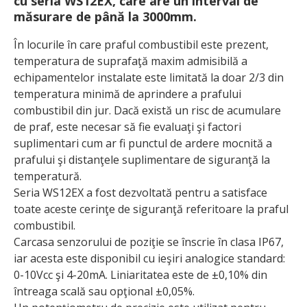
cu seria WS12EX, care are un interval de
măsurare de până la 3000mm.
În locurile în care praful combustibil este prezent,
temperatura de suprafaţă maxim admisibilă a
echipamentelor instalate este limitată la doar 2/3 din
temperatura minimă de aprindere a prafului
combustibil din jur. Dacă există un risc de acumulare
de praf, este necesar să fie evaluaţi şi factori
suplimentari cum ar fi punctul de ardere mocnită a
prafului şi distanţele suplimentare de siguranţă la
temperatură.
Seria WS12EX a fost dezvoltată pentru a satisface
toate aceste cerinţe de siguranţă referitoare la praful
combustibil.
Carcasa senzorului de poziţie se înscrie în clasa IP67,
iar acesta este disponibil cu ieşiri analogice standard:
0-10Vcc şi 4-20mA. Liniaritatea este de ±0,10% din
întreaga scală sau opţional ±0,05%.