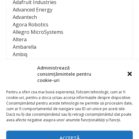
Adafruit Industries
Advanced Energy
Advantech
Agora Robotics
Allegro MicroSystems
Altera
Ambarella
Ambiq
AMD / Xilinx
Administrează
Amphenol
consimțămintele pentru
Analog Devices
cookie-uri
Anritsu Corporation
Ansys
Pentru a oferi cea mai bună experiență, folosim tehnologii, cum ar fi
cookie-uri, pentru a stoca și/sau accesa informațiile despre dispozitive.
APS
Consimțământul pentru aceste tehnologii ne permite să procesăm date,
Arduino
cum ar fi comportamentul de navigare sau ID-uri unice pe acest site.
Arm
Dacă nu îți dai consimțământul sau îți retragi consimțământul dat poate
avea afecte negative asupra unor anumite funcționalități și funcții.
Asentics
ASM
Astrocast
ACCEPTĂ