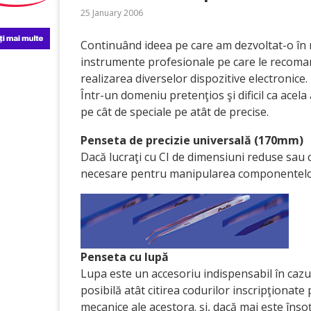
25 January 2006
Continuând ideea pe care am dezvoltat-o în
instrumente profesionale pe care le recomand
realizarea diverselor dispozitive electronice.
Într-un domeniu pretenţios şi dificil ca acela 
pe cât de speciale pe atât de precise.
Penseta de precizie universală (170mm)
Dacă lucraţi cu CI de dimensiuni reduse sa
necesare pentru manipularea componentelo
Penseta cu lupă
Lupa este un accesoriu indispensabil în caz
posibilă atât citirea codurilor inscripţionate p
mecanice ale acestora. şi, dacă mai este înso