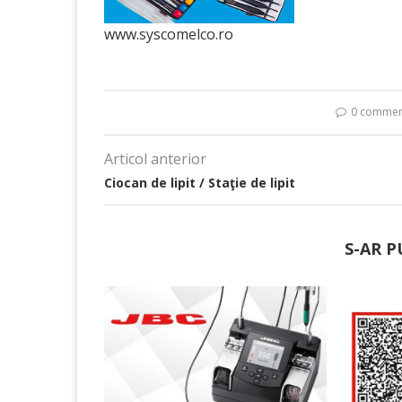
www.syscomelco.ro
0 commen
Articol anterior
Ciocan de lipit / Staţie de lipit
S-AR P