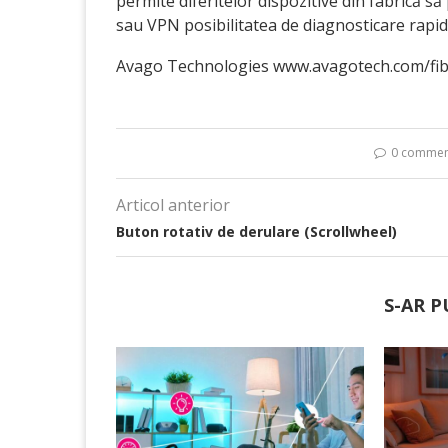
permite diferitelor dispozitive din fabrică s
sau VPN posibilitatea de diagnosticare rapidă
Avago Technologies www.avagotech.com/fi
0 commen
Articol anterior
Buton rotativ de derulare (Scrollwheel)
S-AR P