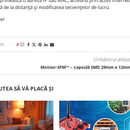
ă primească o adresă IP sau MAC, activând prin acces Internet
 de la distanţă şi modificarea secvenţelor de lucru.
ber
ts
0
Următorul artico
Motion-SPM™ – capsulă SMD 29mm x 12m
UTEA SĂ VĂ PLACĂ ȘI