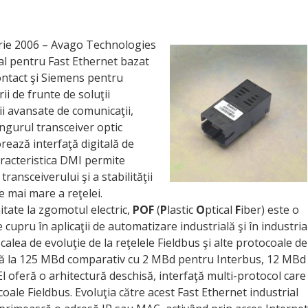
rie 2006 – Avago Technologies
ial pentru Fast Ethernet bazat
ontact şi Siemens pentru
rii de frunte de soluţii
i avansate de comunicaţii,
ingurul transceiver optic
rează interfaţă digitală de
racteristica DMI permite
ansceiverului şi a stabilităţii
e mai mare a reţelei.
itate la zgomotul electric,
POF
(
P
lastic
O
ptical
F
iber) este o
e cupru în aplicaţii de automatizare industrială şi în industria
calea de evoluţie de la reţelele Fieldbus şi alte protocoale de
ână la 125 MBd comparativ cu 2 MBd pentru Interbus, 12 MBd
 oferă o arhitectură deschisă, interfaţă multi-protocol care
oale Fieldbus. Evoluţia către acest Fast Ethernet industrial