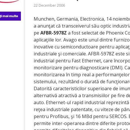
22 December 2006
Munchen, Germania, Electronica, 14 noiemb
a anunţat că transceiverul său optic industr
pe
AFBR-5978Z
a fost selectat de Phoenix C
aplicaţiile lor. Avago este unul dintre furnizo
inovative cu semiconductoare pentru aplicaţi
industriale şi comerciale. AFBR-5978Z este s
industrial pentru Fast Ethernet, care încorpo
monitorizare pentru diagnosticare (DMI). Ca
monitorizarea în timp real a performanţelor tr
sistemului, rezultând o durată de funcţionar
Datorită caracteristicilor superioare de imun
alternativă atractivă a transmisiilor pe fire d
auto. Ethernet-ul rapid industrial reprezintă 
reţea industriale patentate, cu viteze de p
pentru Profibus, şi 16 MBd pentru SERCOS. El
permite inter-operarea dintre diferite protoc