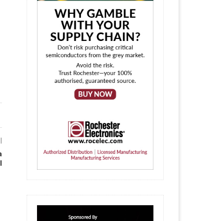
l
a
l