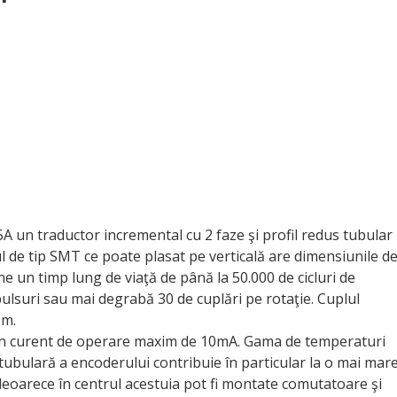
n traductor incremental cu 2 faze şi profil redus tubular
l de tip SMT ce poate plasat pe verticală are dimensiunile d
e un timp lung de viaţă de până la 50.000 de cicluri de
pulsuri sau mai degrabă 30 de cuplări pe rotaţie. Cuplul
Nm.
n curent de operare maxim de 10mA. Gama de temperaturi
tubulară a encoderului contribuie în particular la o mai mar
 deoarece în centrul acestuia pot fi montate comutatoare şi