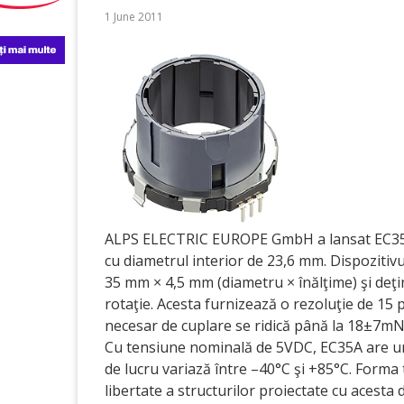
1 June 2011
ALPS ELECTRIC EUROPE GmbH a lansat EC35A u
cu diametrul interior de 23,6 mm. Dispozitivu
35 mm × 4,5 mm (diametru × înălţime) şi deţin
rotaţie. Acesta furnizează o rezoluţie de 15 
necesar de cuplare se ridică până la 18±7m
Cu tensiune nominală de 5VDC, EC35A are u
de lucru variază între –40°C şi +85°C. Forma 
libertate a structurilor proiectate cu acesta