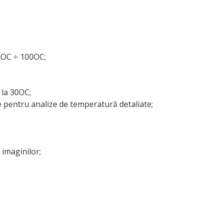
0OC ÷ 100OC;
la 30OC;
pentru analize de temperatură detaliate;
imaginilor;