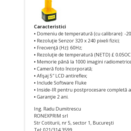
Caracteristici
•
Domeniu de temperatură (cu calibrare): -2
•
Rezoluţie Senzor 320 x 240 pixeli fizici;
•
Frecvenţă (Hz): 60Hz;
•
Rezoluţie de temperatură (NETD) £ 0.05OC 
•
Memorie până la 1000 imagini radiometrice 
•
Cameră foto încorporată;
•
Afişaj 5″ LCD antireflex;
•
Include Software Fluke
•
Inside-IR pentru postprocesare completă a 
•
Garanţie 2 ani.
Ing. Radu Dumitrescu
RONEXPRIM srl
Str Cotiturii, nr 5, sector 1, Bucureşti
Tel: 021/314 3599,