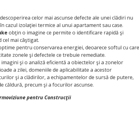
descoperirea celor mai ascunse defecte ale unei clădiri nu
 în cazul izolaţiei termice al unui apartament sau case.
uke
obţin o imagine ce permite o identificare rapidă şi
d cel mai câştigat.
 optime pentru conservarea energiei, deoarece softul cu car
itate zonele şi defectele ce trebuie remediate.
agini şi o analiză eficientă a obiectelor şi a zonelor
oade a zilei, domeniile de aplicabilitate a acestor
rilor şi a clădirilor, a echipamentelor de sursă de putere,
de căldură, precum şi a focurilor ascunse.
ermoviziune pentru Construcţii