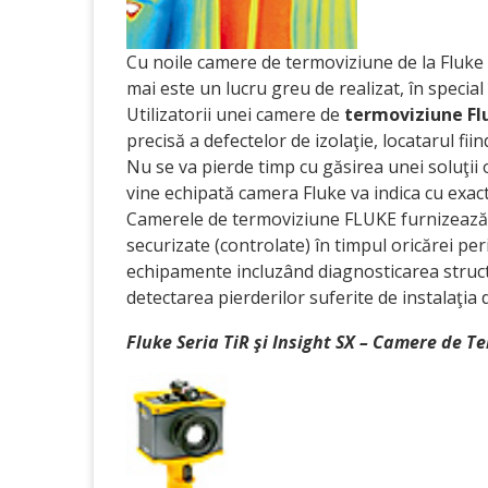
Cu noile camere de termoviziune de la Fluke 
mai este un lucru greu de realizat, în special
Utilizatorii unei camere de
termoviziune Fl
precisă a defectelor de izolaţie, locatarul fiin
Nu se va pierde timp cu găsirea unei soluţii
vine echipată camera Fluke va indica cu exact
Camerele de termoviziune FLUKE furnizează im
securizate (controlate) în timpul oricărei peri
echipamente incluzând diagnosticarea structu
detectarea pierderilor suferite de instalaţia 
Fluke Seria TiR şi Insight SX – Camere de T