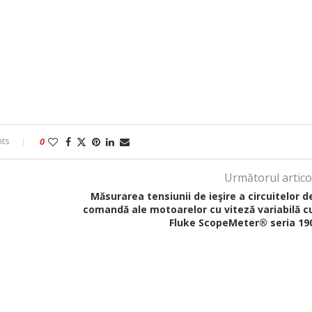
ts
0
Următorul artico
Măsurarea tensiunii de ieşire a circuitelor d
comandă ale motoarelor cu viteză variabilă c
Fluke ScopeMeter® seria 19