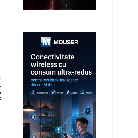
l
e
u
0