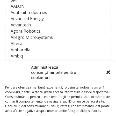
AAEON
Adafruit Industries
Advanced Energy
Advantech
Agora Robotics
Allegro MicroSystems
Altera
Ambarella
Ambiq
AMD / Xilinx
Administrează
Amphenol
consimțămintele pentru
Analog Devices
cookie-uri
Anritsu Corporation
Ansys
Pentru a oferi cea mai bună experiență, folosim tehnologii, cum ar fi
cookie-uri, pentru a stoca și/sau accesa informațiile despre dispozitive.
APS
Consimțământul pentru aceste tehnologii ne permite să procesăm date,
Arduino
cum ar fi comportamentul de navigare sau ID-uri unice pe acest site.
Arm
Dacă nu îți dai consimțământul sau îți retragi consimțământul dat poate
avea afecte negative asupra unor anumite funcționalități și funcții.
Asentics