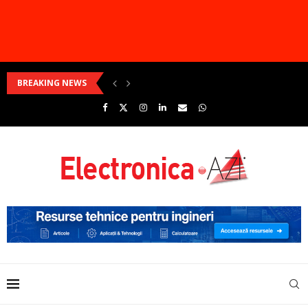
BREAKING NEWS
Conectivitate wireless cu consum ultra-redus pentru locuințele intel
Cum pot fi dezvoltate sisteme ambientale perfect integrate?
Ai construit ceva interesant? Arată-ne proiectul și poți...
Produsele Weidmüller pentru soluții de centre de date
Cum pot fi depășite provocările dezvoltării Linux în...