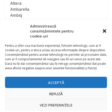
Altera
Ambarella
Ambiq
AMD / Xilinx
Administrează
Amphenol
consimțămintele pentru
Analog Devices
cookie-uri
Anritsu Corporation
Ansys
Pentru a oferi cea mai bună experiență, folosim tehnologii, cum ar fi
cookie-uri, pentru a stoca și/sau accesa informațiile despre dispozitive.
APS
Consimțământul pentru aceste tehnologii ne permite să procesăm date,
Arduino
cum ar fi comportamentul de navigare sau ID-uri unice pe acest site.
Arm
Dacă nu îți dai consimțământul sau îți retragi consimțământul dat poate
avea afecte negative asupra unor anumite funcționalități și funcții.
Asentics
ASM
Astrocast
ACCEPTĂ
ATEN International
Contact
Publicitate
Atmel
REFUZĂ
Abonament la revista “Electronica Azi”
Newsletter
Atop
Politica de prelucrare a datelor (GDPR) si Cookie-uri
VEZI PREFERINȚELE
ATTEND Technology
@
2026 EURO STANDARD PRESS 2000
Axiomet