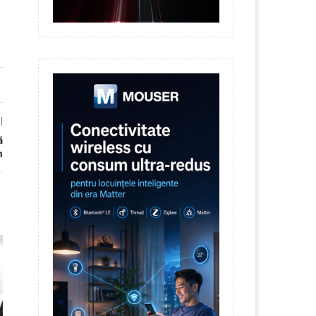
l
ă
m