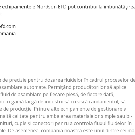
re echipamentele Nordson EFD pot contribui la îmbunătăţire
i:
efd.com
Romania
de precizie pentru dozarea fluidelor în cadrul proceselor d
e asamblare automate. Permiţând producătorilor să aplice
 fluid de asamblare pe fiecare piesă, de fiecare dată,
ntr-o gamă largă de industrii să crească randamentul, să
le de producţie. Printre alte echipamente de gestionare a
înaltă calitate pentru ambalarea materialelor simple sau bi-
uri, cuple şi conectori penru a controla fluxul fluidelor în
iale. De asemenea, compania noastră este unul dintre cei ma