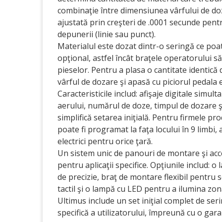
combinaţie între dimensiunea vârfului de doza
ajustată prin creşteri de .0001 secunde pent
depunerii (linie sau punct).
Materialul este dozat dintr-o seringă ce poat
opţional, astfel încât braţele operatorului
pieselor. Pentru a plasa o cantitate identică
vârful de dozare şi apasă cu piciorul pedala e
Caracteristicile includ: afişaje digitale simu
aerului, numărul de doze, timpul de dozare şi
simplifică setarea iniţială. Pentru firmele p
poate fi programat la faţa locului în 9 limbi
electrici pentru orice ţară.
Un sistem unic de panouri de montare şi acc
pentru aplicaţii specifice. Opţiunile includ: o
de precizie, braţ de montare flexibil pentr
tactil şi o lampă cu LED pentru a ilumina zo
Ultimus include un set iniţial complet de seri
specifică a utilizatorului, împreună cu o gar