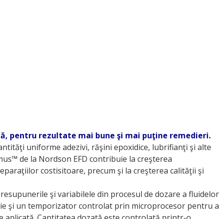
tă, pentru rezultate mai bune şi mai puţine remedieri.
ităţi uniforme adezivi, răşini epoxi­dice, lubrifianţi şi alte
imus™ de la Nordson EFD contribuie la creşterea
eparaţiilor costisitoare, precum şi la creşterea calităţii şi
esupunerile şi variabilele din procesul de dozare a fluidelor
izie şi un temporizator controlat prin microprocesor pentru a
 aplicată. Cantitatea dozată este controlată printr-o