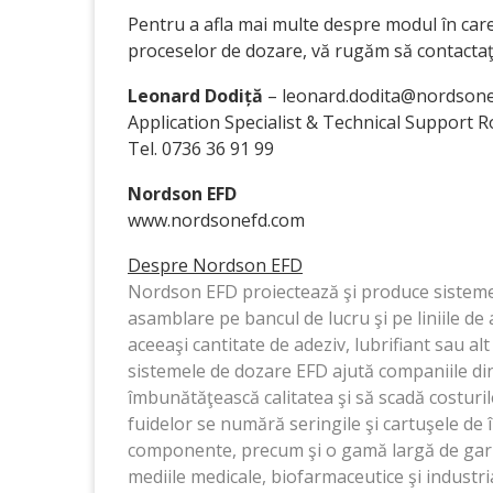
Pentru a afla mai multe despre modul în ca
proceselor de dozare, vă rugăm să contactaţ
Leonard Dodiță
– leonard.dodita@nordson
Application Specialist & Technical Support 
Tel. 0736 36 91 99
Nordson EFD
www.nordsonefd.com
Despre Nordson EFD
Nordson EFD proiectează şi produce sisteme 
asamblare pe bancul de lucru şi pe liniile d
aceeaşi cantitate de adeziv, lubrifiant sau alt
sistemele de dozare EFD ajută companiile di
îmbunătăţească calitatea şi să scadă costuri
fuidelor se numără seringile şi cartuşele de 
componente, precum şi o gamă largă de garnit
mediile medicale, biofarmaceutice şi industr