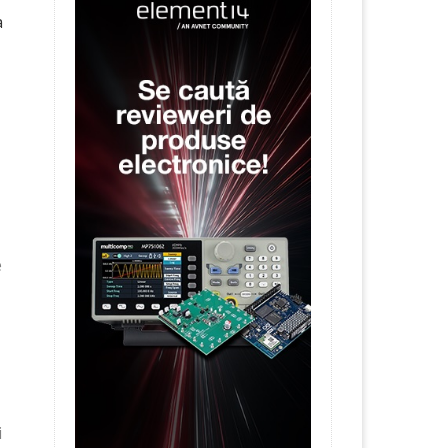
a
e
i