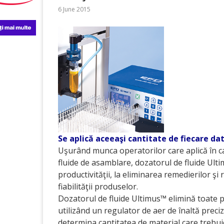
6 June 2015
Se aplică aceeaşi cantitate de fiecare da
Uşurând munca operatorilor care aplică în cant
fluide de asamblare, dozatorul de fluide Ult
productivităţii, la eliminarea remedierilor şi r
fiabilităţii produselor.
Dozatorul de fluide Ultimus™ elimină toate pr
utilizând un regulator de aer de înaltă prec
determina cantitatea de material care trebuie