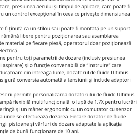
re, presiunea aerului şi timpul de aplicare, care poate fi
ru un control excepţional în ceea ce priveşte dimensiunea
e fi ţinută ca un stilou sau poate fi montată pe un suport
 să rămână libere pentru poziţionarea sau asamblarea
 de material pe fiecare piesă, operatorul doar poziţionează
lectrică.
ltane pentru toţi parametrii de dozare (inclusiv presiunea
 aspirare) şi o funcţie convenabilă de “Instruire” care
roducătoare din întreaga lume, dozatorul de fluide Ultimus
, asigură conversia automată a tensiunii şi include adaptori
esorii permite personalizarea dozatorului de fluide Ultimus
 lampă flexibilă multifuncţională, o lupă de 1,7X pentru lucrări
u seringă şi un mâner ergonomic cu un comutator cu senzor
na unde se efectuează dozarea. Fiecare dozator de fluide
ngi, pistoane şi vârfuri de dozare adaptate la aplicaţia
anţie de bună funcţionare de 10 ani.