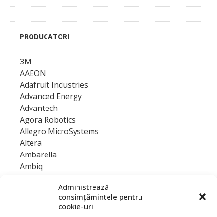
PRODUCATORI
3M
AAEON
Adafruit Industries
Advanced Energy
Advantech
Agora Robotics
Allegro MicroSystems
Altera
Ambarella
Ambiq
AMD / Xilinx
Administrează
Amphenol
consimțămintele pentru
Analog Devices
cookie-uri
Anritsu Corporation