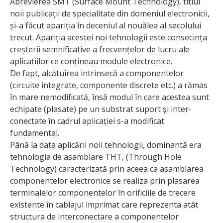
Abrevierea SMT (Surface Mount Technology), titlul
noii publicații de specialitate din domeniul electronicii,
și-a făcut apariția în deceniul al nouălea al secolului
trecut. Apariția acestei noi tehnologii este consecința
creșterii semnificative a frecven­țelor de lucru ale
aplicațiilor ce conțineau module electronice.
De fapt, alcătuirea intrinsecă a compo­nentelor
(circuite integrate, compo­nente dis­crete etc.) a rămas
în mare nemodificată, însă modul în care acestea sunt
echipate (plasate) pe un substrat suport şi inter­
conectate în cadrul aplicației s-a modificat
fundamental.
Până la data aplicării noii tehnologii, dominantă era
tehnologia de asamblare THT, (Through Hole
Technology) caracte­rizată prin aceea ca asamblarea
componentelor electronice se realiza prin plasarea
terminalelor componentelor în orificiile de trecere
existente în cablajul imprimat care reprezenta atât
structura de interconectare a componentelor