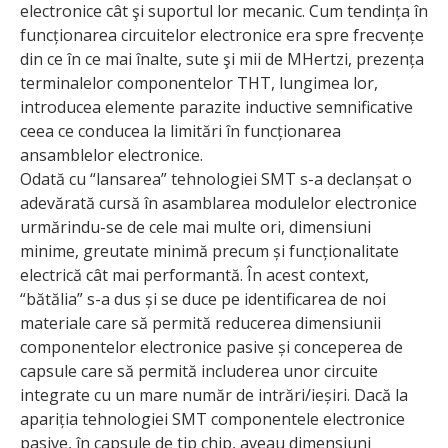
electronice cât şi suportul lor mecanic. Cum tendința în
funcționarea circuitelor electronice era spre frecvențe
din ce în ce mai înalte, sute şi mii de MHertzi, prezența
terminalelor componentelor THT, lungimea lor,
introducea elemente parazite inductive semnificative
ceea ce conducea la limitări în funcționarea
ansamblelor electronice.
Odată cu “lansarea” tehnologiei SMT s-a declanșat o
adevărată cursă în asamblarea modulelor electronice
urmărindu-se de cele mai multe ori, dimensiuni
minime, greutate minimă precum și funcționalitate
electrică cât mai performantă. În acest context,
“bătălia” s-a dus și se duce pe identificarea de noi
materiale care să permită reducerea dimensiunii
compo­nentelor electronice pasive și conceperea de
capsule care să permită includerea unor circuite
integrate cu un mare număr de intrări/ieșiri. Dacă la
apariția tehnologiei SMT componentele electronice
pasive, în capsule de tip chip, aveau dimensiuni