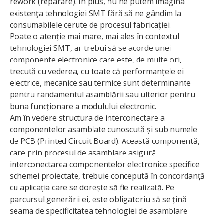
rework (reparare). În plus, nu ne putem imagina
existenţa tehnologiei SMT fără să ne gândim la
consumabilele cerute de procesul fabricației.
Poate o atenție mai mare, mai ales în contextul
tehnologiei SMT, ar trebui să se acorde unei
componente electronice care este, de multe ori,
trecută cu vederea, cu toate că performanțele ei
electrice, mecanice sau termice sunt determinante
pentru randa­mentul asamblării sau ulterior pentru
buna funcționare a modulului electronic.
Am în vedere structura de interconectare a
componentelor asamblate cunoscută și sub numele
de PCB (Printed Circuit Board). Această componentă,
care prin procesul de asamblare asigură
interconectarea componentelor electronice specifice
schemei proiectate, trebuie concepută în concor­danță
cu aplicația care se dorește să fie realizată. Pe
parcursul generării ei, este obligatoriu să se țină
seama de specifi­citatea tehnologiei de asamblare