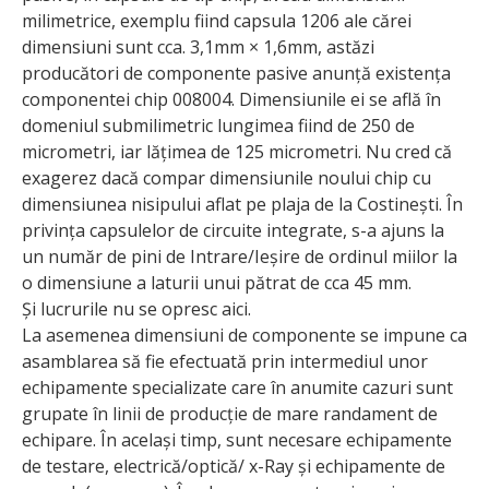
milimetrice, exemplu fiind capsula 1206 ale cărei
dimensiuni sunt cca. 3,1mm × 1,6mm, astăzi
producători de componente pasive anunță existența
componentei chip 008004. Dimensiunile ei se află în
domeniul submilimetric lungimea fiind de 250 de
micrometri, iar lățimea de 125 micrometri. Nu cred că
exagerez dacă compar dimensiunile noului chip cu
dimensiunea nisipului aflat pe plaja de la Costinești. În
privința capsulelor de circuite integrate, s-a ajuns la
un număr de pini de Intrare/Ieșire de ordinul miilor la
o dimensiune a laturii unui pătrat de cca 45 mm.
Și lucrurile nu se opresc aici.
La asemenea dimensiuni de componente se impune ca
asamblarea să fie efectuată prin intermediul unor
echipamente specia­lizate care în anumite cazuri sunt
grupate în linii de producție de mare randament de
echipare. În același timp, sunt necesare echipamente
de testare, electrică/optică/ x-Ray și echipamente de