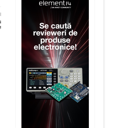
l
i
!