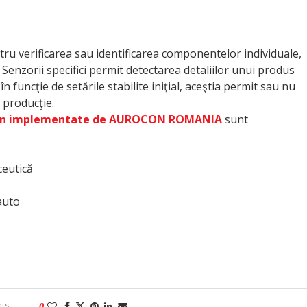
tru verificarea sau identificarea componentelor individuale,
 Senzorii specifici permit detectarea detaliilor unui produs
în funcţie de setările stabilite iniţial, aceştia permit sau nu
 producţie.
ion implementate de AUROCON ROMANIA
sunt
ceutică
 auto
ts
0