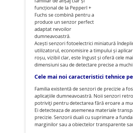
familiar de afișaj clar și
funcțional de la Pepperl +
Fuchs se combină pentru a
produce un senzor perfect
adaptat nevoilor
dumneavoastră.
Acești senzori fotoelectrici miniatură îndepl
utilizatorul, economisire a timpului și aplica
roșu, vizibil clar, este îngust și oferă cele
dimensiuni sau de detectare precise a muchii
Cele mai noi caracteristici tehnice 
Familia existentă de senzori de precizie a fost
aplicațiile dumneavoastră. Noii senzori retro
potriviţi pentru detectarea fără eroare a much
Ei detecteaza de asemenea materiale transpar
precizie. Senzorii duali cu suprimare a fundalu
marginilor sau a obiectelor transparente sau 