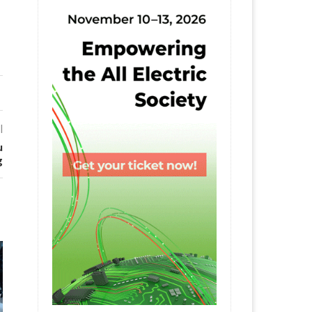
l
u
g