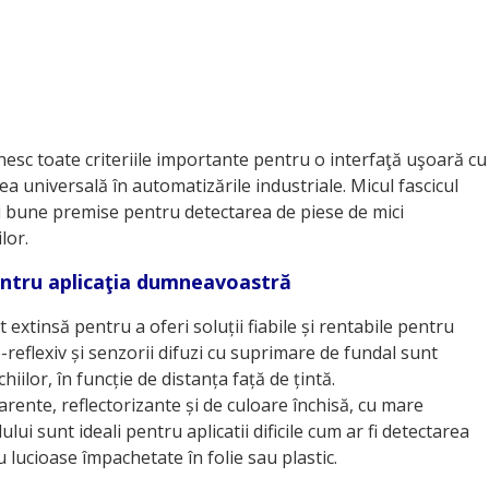
inesc toate criteriile importante pentru o interfaţă uşoară cu
rea universală în automatizările industriale. Micul fascicul
 mai bune premise pentru detectarea de piese de mici
lor.
pentru aplicaţia dumneavoastră
 extinsă pentru a oferi soluții fiabile și rentabile pentru
-reflexiv și senzorii difuzi cu suprimare de fundal sunt
iilor, în funcție de distanța față de țintă.
ente, reflectorizante și de culoare închisă, cu mare
lui sunt ideali pentru aplicatii dificile cum ar fi detectarea
lucioase împachetate în folie sau plastic.