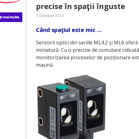
precise în spaţii înguste
3 October 2014
Când spaţiul este mic …
Senzorii optici din seriile ML4.2 și ML6 ofer
miniatură. Cu o precizie de comutare ridicată
monitorizarea proceselor de poziționare ext
mașină.