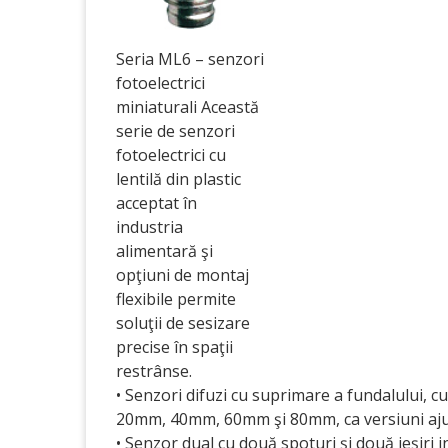
Seria ML6 – senzori
fotoelectrici
miniaturali Această
serie de senzori
fotoelectrici cu
lentilă din plastic
acceptat în
industria
alimentară şi
opţiuni de montaj
flexibile permite
soluţii de sesizare
precise în spaţii
restrânse.
• Senzori difuzi cu suprimare a fundalului, cu
20mm, 40mm, 60mm şi 80mm, ca versiuni aju
• Senzor dual cu două spoturi şi două ieşiri