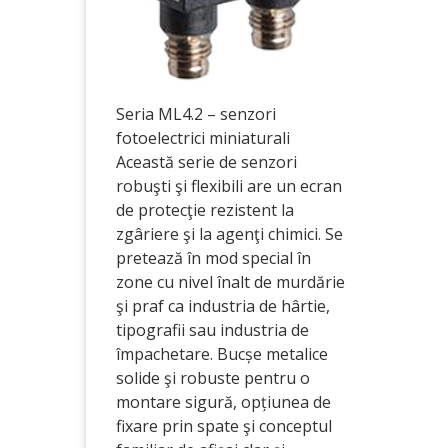
Seria ML4.2 – senzori
fotoelectrici miniaturali
Această serie de senzori
robuşti şi flexibili are un ecran
de protecţie rezistent la
zgâriere şi la agenţi chimici. Se
pretează în mod special în
zone cu nivel înalt de murdărie
şi praf ca industria de hârtie,
tipografii sau industria de
împachetare. Bucșe metalice
solide şi robuste pentru o
montare sigură, opțiunea de
fixare prin spate şi conceptul