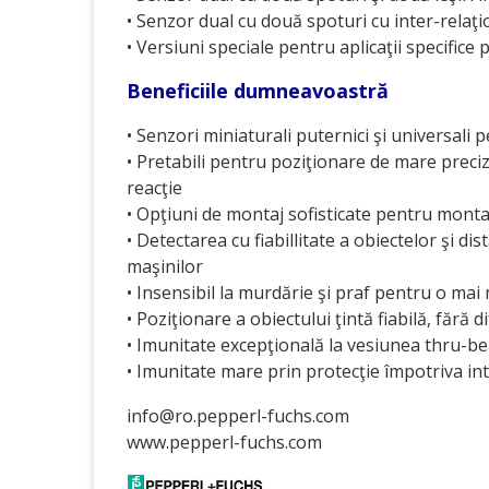
• Senzor dual cu două spoturi cu inter-relaţ
• Versiuni speciale pentru aplicaţii specifice 
Beneficiile dumneavoastră
• Senzori miniaturali puternici şi universali
• Pretabili pentru poziţionare de mare preci
reacţie
• Opţiuni de montaj sofisticate pentru mont
• Detectarea cu fiabillitate a obiectelor şi di
maşinilor
• Insensibil la murdărie şi praf pentru o ma
• Poziţionare a obiectului ţintă fiabilă, fără
• Imunitate excepţională la vesiunea thru-b
• Imunitate mare prin protecţie împotriva int
info@ro.pepperl-fuchs.com
www.pepperl-fuchs.com