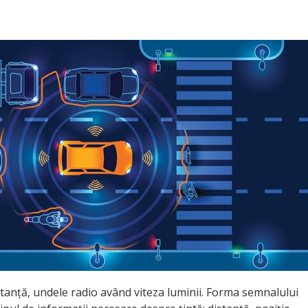
stanță, undele radio având viteza luminii. Forma semnalului