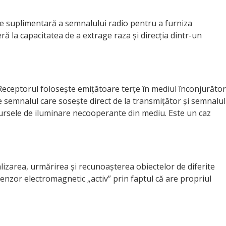
are suplimentară a semnalului radio pentru a furniza
ră la capacitatea de a extrage raza și direcția dintr-un
Receptorul folosește emițătoare terțe în mediul înconjurător
e semnalul care sosește direct de la transmițător și semnalul
 sursele de iluminare necooperante din mediu. Este un caz
alizarea, urmărirea și recunoașterea obiectelor de diferite
 senzor electromagnetic „activ” prin faptul că are propriul