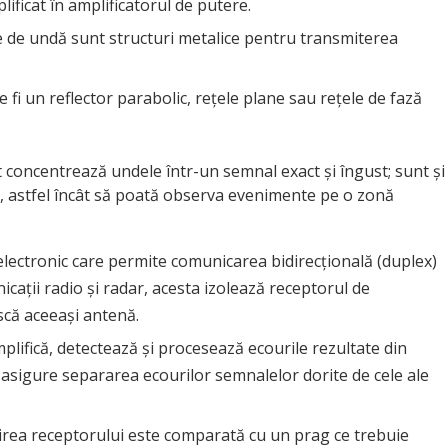
ficat în amplificatorul de putere.
le de undă sunt structuri metalice pentru transmiterea
e fi un reflector parabolic, rețele plane sau rețele de fază
t concentrează undele într-un semnal exact și îngust; sunt și
, astfel încât să poată observa evenimente pe o zonă
 electronic care permite comunicarea bidirecțională (duplex)
icații radio și radar, acesta izolează receptorul de
scă aceeași antenă.
mplifică, detectează și procesează ecourile rezultate din
 asigure separarea ecourilor semnalelor dorite de cele ale
șirea receptorului este comparată cu un prag ce trebuie