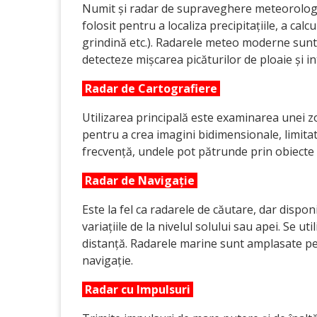
Numit și radar de supraveghere meteorologi
folosit pentru a localiza precipitațiile, a cal
grindină etc.). Radarele meteo moderne sunt
detecteze mișcarea picăturilor de ploaie și int
Radar de Cartografiere
Utilizarea principală este examinarea unei zo
pentru a crea imagini bidimensionale, limitate
frecvență, undele pot pătrunde prin obiecte d
Radar de Navigație
Este la fel ca radarele de căutare, dar dispo
variațiile de la nivelul solului sau apei. Se 
distanță. Radarele marine sunt amplasate pe 
navigație.
Radar cu Impulsuri