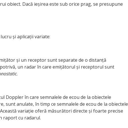
rui obiect. Dacă ieșirea este sub orice prag, se presupune
lucru și aplicații variate:
mițător și un receptor sunt separate de o distanță
potrivă, un radar în care emițătorul și receptorul sunt
nostatic
.
tul Doppler în care semnalele de ecou de la obiectele
re, sunt anulate, în timp ce semnalele de ecou de la obiectele
 Această variație oferă măsurători directe și foarte precise
n raport cu radarul.