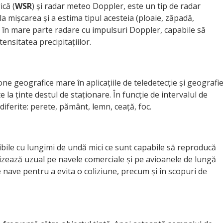
că (
WSR
) și radar meteo Doppler, este un tip de radar
cula mișcarea și a estima tipul acesteia (ploaie, zăpadă,
 în mare parte radare cu impulsuri Doppler, capabile să
ensitatea precipitațiilor.
ne geografice mare în aplicațiile de teledetecție și geografi
 la ținte destul de staționare. În funcție de intervalul de
iferite: perete, pământ, lemn, ceață, foc.
nibile cu lungimi de undă mici ce sunt capabile să reproducă
utilizează uzual pe navele comerciale și pe avioanele de lungă
nave pentru a evita o coliziune, precum și în scopuri de