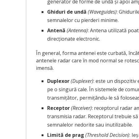
generator de forme de undă și apoi ampli
Ghiduri de undă
(Waveguides)
: Ghiduri
semnalelor cu pierderi minime.
Antenă
(Antenna)
: Antena utilizată poat
direcționate electronic.
În general, forma antenei este curbată, încâ
antenele radar care în mod normal se rotesc
imensă.
Duplexor
(Duplexer)
: este un dispozitiv
pe o singură cale. În sistemele de comun
transmițător, permițându-le să folosea
Receptor
(Receiver)
: receptorul radar a
transmisia radar. Receptorul trebuie să
semnalelor nedorite sau inutilizabile.
Limită de prag
(Threshold Decision)
: Ie