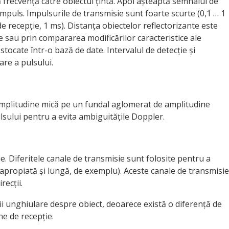
 frecvență către obiectul țintă. Apoi așteaptă semnalul de
t impuls. Impulsurile de transmisie sunt foarte scurte (0,1 … 1
de recepție, 1 ms). Distanța obiectelor reflectorizante este
 sau prin compararea modificărilor caracteristice ale
tocate într-o bază de date. Intervalul de detecție și
are a pulsului.
 amplitudine mică pe un fundal aglomerat de amplitudine
sului pentru a evita ambiguitățile Doppler.
e. Diferitele canale de transmisie sunt folosite pentru a
 apropiată și lungă, de exemplu). Aceste canale de transmisie
recții.
ii unghiulare despre obiect, deoarece există o diferență de
ne de recepție.