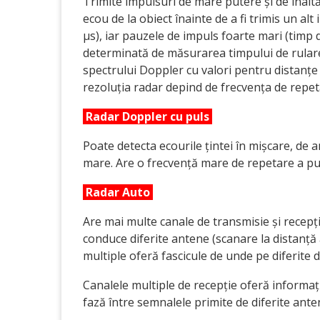
Trimite impulsuri de mare putere și de înaltă
ecou de la obiect înainte de a fi trimis un al
µs), iar pauzele de impuls foarte mari (timp 
determinată de măsurarea timpului de rulare
spectrului Doppler cu valori pentru distanțe s
rezoluția radar depind de frecvența de repet
Radar Doppler cu puls
Poate detecta ecourile țintei în mișcare, de
mare. Are o frecvență mare de repetare a pul
R
adar Auto
Are mai multe canale de transmisie și recepți
conduce diferite antene (scanare la distanță
multiple oferă fascicule de unde pe diferite di
Canalele multiple de recepție oferă informaț
fază între semnalele primite de diferite ante