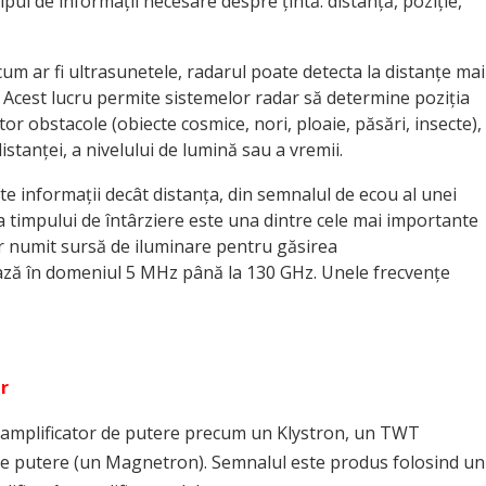
pul de informații necesare despre țintă: distanță, poziție,
cum ar fi ultrasunetele, radarul poate detecta la distanțe mai
. Acest lucru permite sistemelor radar să determine poziția
or obstacole (obiecte cosmice, nori, ploaie, păsări, insecte),
distanței, a nivelului de lumină sau a vremii.
 informații decât distanța, din semnalul de ecou al unei
a timpului de întârziere este una dintre cele mai importante
tor numit sursă de iluminare pentru găsirea
riază în domeniul 5 MHz până la 130 GHz. Unele frecvențe
r
n amplificator de putere precum un Klystron, un TWT
de putere (un Magnetron). Semnalul este produs folosind un