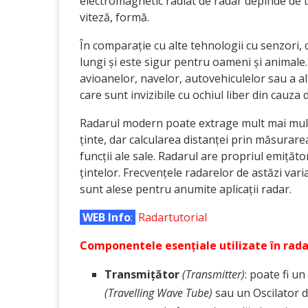
electromagnetic radiat de radar depinde de ti
viteză, formă.
În comparație cu alte tehnologii cu senzori, 
lungi și este sigur pentru oameni și animale
avioanelor, navelor, autovehiculelor sau a alt
care sunt invizibile cu ochiul liber din cauza 
Radarul modern poate extrage mult mai multe
ținte, dar calcularea distanței prin măsurare
funcții ale sale. Radarul are propriul emiță
țintelor. Frecvențele radarelor de astăzi va
sunt alese pentru anumite aplicații radar.
WEB Info
:
Radartutorial
Componentele esențiale utilizate în rada
Transmițător
(Transmitter)
: poate fi u
(Travelling Wave Tube)
sau un Oscilator 