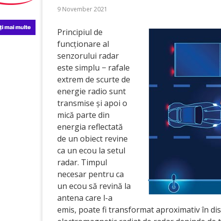
9 November 2021
Principiul de
funcționare al
senzorului radar
este simplu − rafale
extrem de scurte de
energie radio sunt
transmise și apoi o
mică parte din
energia reflectată
de un obiect revine
ca un ecou la setul
radar. Timpul
necesar pentru ca
un ecou să revină la
antena care l-a
emis, poate fi transformat aproximativ în di