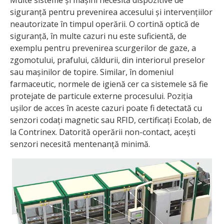
siguranță pentru prevenirea accesului și intervențiilor
neautorizate în timpul operării. O cortină optică de
siguranță, în multe cazuri nu este suficientă, de
exemplu pentru prevenirea scurgerilor de gaze, a
zgomotului, prafului, căldurii, din interiorul preselor
sau mașinilor de topire. Similar, în domeniul
farmaceutic, normele de igienă cer ca sistemele să fie
protejate de particule externe procesului. Poziția
ușilor de acces în aceste cazuri poate fi detectată cu
senzori codați magnetic sau RFID, certificați Ecolab, de
la Contrinex. Datorită operării non-contact, acești
senzori necesită mentenanță minimă.