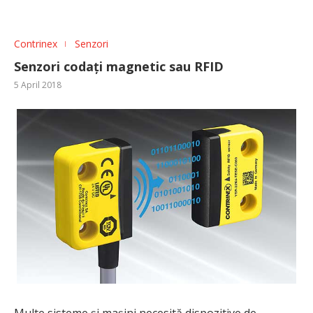
Contrinex
Senzori
Senzori codați magnetic sau RFID
5 April 2018
Multe sisteme și mașini necesită dispozitive de