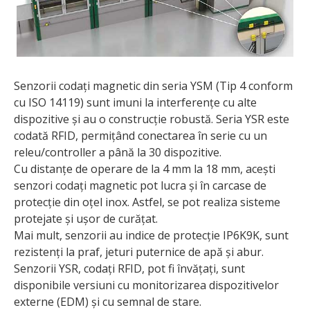
Senzorii codați magnetic din seria YSM (Tip 4 conform
cu ISO 14119) sunt imuni la interferențe cu alte
dispozitive și au o construcție robustă. Seria YSR este
codată RFID, permițând conectarea în serie cu un
releu/controller a până la 30 dispozitive.
Cu distanțe de operare de la 4 mm la 18 mm, acești
senzori codați magnetic pot lucra și în carcase de
protecție din oțel inox. Astfel, se pot realiza sisteme
protejate și ușor de curățat.
Mai mult, senzorii au indice de protecție IP6K9K, sunt
rezistenți la praf, jeturi puternice de apă și abur.
Senzorii YSR, codați RFID, pot fi învățați, sunt
disponibile versiuni cu monitorizarea dispozitivelor
externe (EDM) și cu semnal de stare.