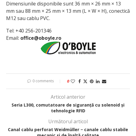
Dimensiunile disponibile sunt 36 mm × 26 mm × 13
mm sau 88 mm × 25 mm × 13 mm (L × W × H), conectică
M12 sau cablu PVC.
Tel: +40 256-201346
Email:
office@oboyle.ro
0 comments
0
Articol anterior
Seria L300, comutatoare de sigu­ranță cu solenoid și
tehnologie RFID
Următorul articol
Canal cablu perforat Weidmüller − canale cablu stabile
mecanic și de înaltă calitate