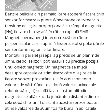
Benzile peliculă din permaloi care acoperă fiecare chip
senzor formează o punte Wheatstone ce livrează o
tensiune de ieşire proporţională cu câmpul magnetic
(Hy); fiecare chip se află în câte o capsulă SM8.
Magneţii permanenţi interni crează un câmp
perpendicular care suprimă histerezisul şi polarizările
senzorilor în regiunile lor liniare.
Montaţi în paralel şi separaţi precis de un plan
Y
de
3mm, cei doi senzori pot măsura cu precizie poziţia
unui obiect magnetic. Un magnet ce se mişcă
deasupra capsulelor stimulează câte o ieşire de la
fiecare senzor provocându-le în acel moment o
valoare de vârf. Când cele două valori maxime (ale
celor două ieşiri) se află la aceeaşi amplitudine,
magnetul se află exact la jumătatea distanţei dintre
cele două chip-uri. Toleranţa acestui senzor poate
atinge valoarea de 30µm foarte bună în aplicaţiile