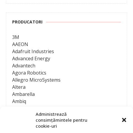
PRODUCATORI
3M
AAEON
Adafruit Industries
Advanced Energy
Advantech
Agora Robotics
Allegro MicroSystems
Altera
Ambarella
Ambiq
AMD / Xilinx
Administrează
Amphenol
consimțămintele pentru
Analog Devices
cookie-uri
Anritsu Corporation