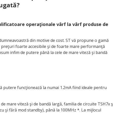
ăugată?
lificatoare operaţionale vârf la vârf produse de
i dumneavoastră din motive de cost. ST vă propune o gamă
a preţuri foarte accesibile şi de foarte mare performanţă
nsum infim de putere până la cele de mare viteză şi bandă
că putere funcţionează la numai 1.2mA fiind ideale pentru
de mare viteză şi de bandă largă, familia de circuite TSH7x ş
e (cu şi fără mod standby), până la 100MHz *. La mijlocul