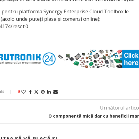
 pentru platforma Synergy Enterprise Cloud Toolbox le
acolo unde puteți plasa și comenzi online):
4174/reset:0
ts
0
Următorul artico
O componentă mică dar cu beneficii mar
UTEA SĂ VĂ PLACĂ ȘI