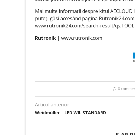
Mai multe informații despre kitul AECLOUD1
puteți găsi accesând pagina Rutronik24.com (
www.rutronik24.com/search-result/qs:TOOL
Rutronik
|
www.rutronik.com
0 commen
Articol anterior
Weidmüller – LED WIL STANDARD
S-AR P