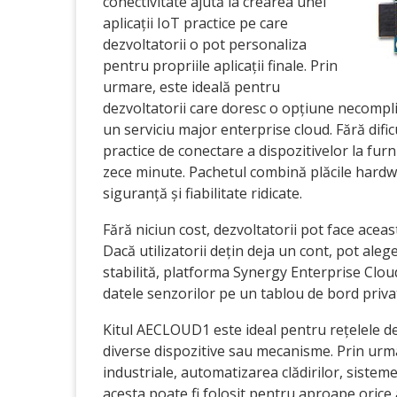
conectivitate ajută la crearea unei
aplicații IoT practice pe care
dezvoltatorii o pot personaliza
pentru propriile aplicații finale. Prin
urmare, este ideală pentru
dezvoltatorii care doresc o opțiune necomplica
un serviciu major enterprise cloud. Fără dific
practice de conectare a dispozitivelor la fu
zece minute. Pachetul combină plăcile hardwar
siguranță și fiabilitate ridicate.
Fără niciun cost, dezvoltatorii pot face acea
Dacă utilizatorii dețin deja un cont, pot ale
stabilită, platforma Synergy Enterprise Cloud
datele senzorilor pe un tablou de bord priva
Kitul AECLOUD1 este ideal pentru rețelele de
diverse dispozitive sau mecanisme. Prin urmar
industriale, automatizarea clădirilor, sistem
acesta poate fi folosit pentru aproape orice 