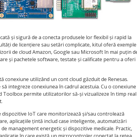
tă și sigură de a conecta produsele lor flexibil și rapid la
ultăți de licențiere sau setări complicate, kitul oferă exemple
rnizorii de cloud Amazon, Google sau Microsoft în mai puțin d
e și pachetele software, testate și calificate pentru a oferi
stă conexiune utilizând un cont cloud găzduit de Renesas.
ge să integreze conexiunea în cadrul acestuia. Cu o conexiune
 Toolbox permite utilizatorilor să-și vizualizeze în timp real
t.
 dispozitive IoT care monitorizează și/sau controlează
e, aplicațiile țintă includ case inteligente, automatizări
e de management energetic și dispozitive medicale. Practic,
aplicație în care există un microcontroler conectat la rețea.