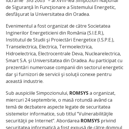
lucrările “SIG 2003” – al XVIII-lea Simpozion Naţional
de Siguranţă în Funcţionare a Sistemului Energetic,
desfăşurat la Universitatea din Oradea.
Evenimentul a fost organizat de către Societatea
Inginerilor Energeticieni din România (S.I.E.R.),
Institutul de Studii şi Proiectări Energetice (I.S.P.E.),
Transelectrica, Electrica, Termoelectrica,
Hidroelectrica, Electrocentrale Deva, Nuclearelectrica,
Smart S.A. şi Universitatea din Oradea. Au participat cu
prezentări numeroase companii din sectorul energetic
dar şi furnizori de servicii şi soluţii conexe pentru
această industrie.
Sub auspiciile Simpozionului,
ROMSYS
a organizat,
miercuri 24 septembrie, o masă rotundă având ca
temă de dezbatere aspecte legate de securitatea
sistemelor informatice, sub titlul “Vulnerabilităţile
securităţii pe Internet”. Abordarea
ROMSYS
privind
securitatea informatică a fost expusă de către domnul