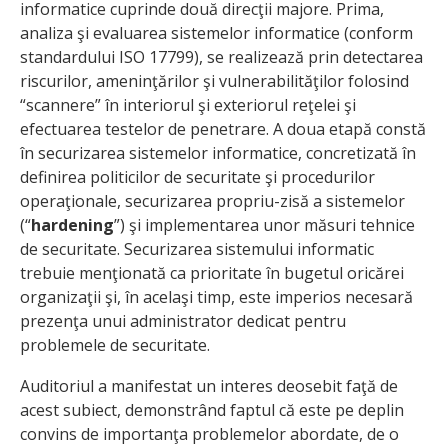
informatice cuprinde două direcţii majore. Prima,
analiza şi evaluarea sistemelor informatice (conform
standardului ISO 17799), se realizează prin detectarea
riscurilor, ameninţărilor şi vulnerabilităţilor folosind
“scannere” în interiorul şi exteriorul reţelei şi
efectuarea testelor de penetrare. A doua etapă constă
în securizarea sistemelor informatice, concretizată în
definirea politicilor de securitate şi procedurilor
operaţionale, securizarea propriu-zisă a sistemelor
(“
hardening
”) şi implementarea unor măsuri tehnice
de securitate. Securizarea sistemului informatic
trebuie menţionată ca prioritate în bugetul oricărei
organizaţii şi, în acelaşi timp, este imperios necesară
prezenţa unui administrator dedicat pentru
problemele de securitate.
Auditoriul a manifestat un interes deosebit faţă de
acest subiect, demonstrând faptul că este pe deplin
convins de importanţa problemelor abordate, de o