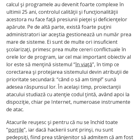
calcul şi programele au devenit foarte complexe în
ultimii 25 ani, controlul calităţii şi funcţionalităţii
acestora nu face faţă presiunii pieţei şi deficienţelor
apărute. Pe de altă parte, există foarte puţini
administratori iar aceştia gestionează un număr prea
mare de sisteme. Ei sunt de multe ori insuficient
şcolarizaţi, primesc prea multe cereri conflictuale în
orele lor de program, iar cel mai important obiectiv al
lor este să menţină sistemul “
în viaţă
”, în timp ce
corectarea şi protejarea sistemului devin atribuţii de
prioritate secundară: “când o să am timp!” sună
adesea răspunsul lor. În acelaşi timp, proiectanţii
atacului studiază cu atenţie codul ţintă, având apoi la
dispoziţie, chiar pe Internet, numeroase instrumente
de atac.
Atacurile reuşesc şi pentru că nu se închid toate
“
porţile
”, iar dacă hackerii sunt prinşi, nu sunt
pedepsiţi, fiind prea stânjenitor să admitem că am fost