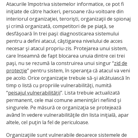
Atacurile împotriva sistemelor informatice, ce pot fi
iniţiate de către hackeri, persoane rău-voitoare din
interiorul organizaţiei, terorişti, organizaţii de spionaj
şi crimă organizată, competitori de pe piaţă, se
desfăşoară în trei paşi: diagnosticarea sistemului
pentru a defini atacul, câştigarea nivelului de acces
necesar şi atacul propriu-zis. Protejarea unui sistem,
care înseamnă de fapt blocarea unuia dintre cei trei
paşi, nu se rezumă la construirea unui singur “
zid de
protecţie
” pentru sistem, în speranţa că atacul va veni
pe acolo. Orice organizaţie trebuie să-şi alcătuiască în
timp o listă cu propriile vulnerabilităţi, numită
“
peisajul vulnerabilităţii
”. Lista trebuie actualizată
permanent, cele mai comune ameninţări nefiind şi
singurele. Pe măsură ce organizaţia se protejează
având în vedere vulnerabilităţile din lista iniţială, apar
altele, cel puţin la fel de periculoase.
Organizaţiile sunt vulnerabile deoarece sistemele de