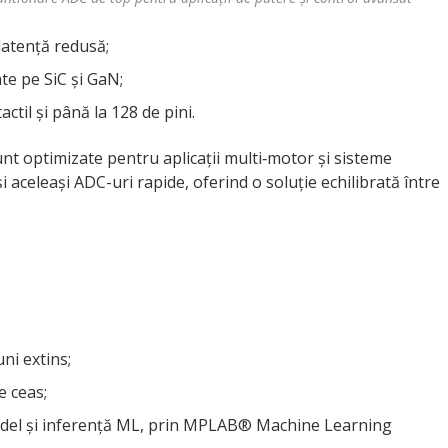
latență redusă;
e pe SiC și GaN;
ctil și până la 128 de pini.
t optimizate pentru aplicații multi‑motor și sisteme
aceleași ADC-uri rapide, oferind o soluție echilibrată între
uni extins;
e ceas;
del și inferență ML, prin MPLAB® Machine Learning