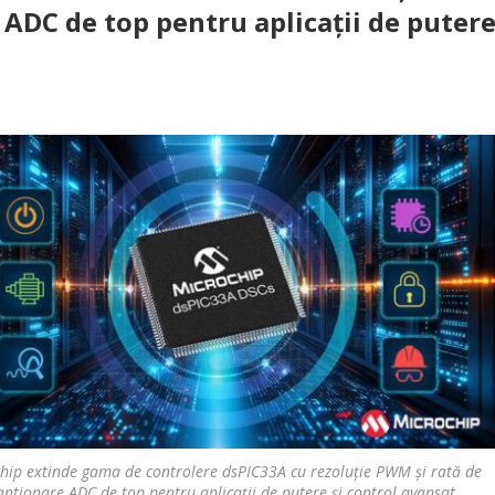
ADC de top pentru aplicații de puter
hip extinde gama de controlere dsPIC33A cu rezoluție PWM și rată de
antionare ADC de top pentru aplicații de putere și control avansat