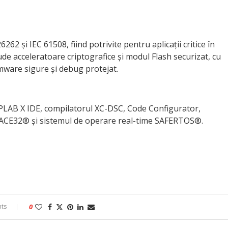
62 și IEC 61508, fiind potrivite pentru aplicații critice în
ude acceleratoare criptografice și modul Flash securizat, cu
rmware sigure și debug protejat.
MPLAB X IDE, compilatorul XC-DSC, Code Configurator,
TRACE32® și sistemul de operare real-time SAFERTOS®.
ts
0