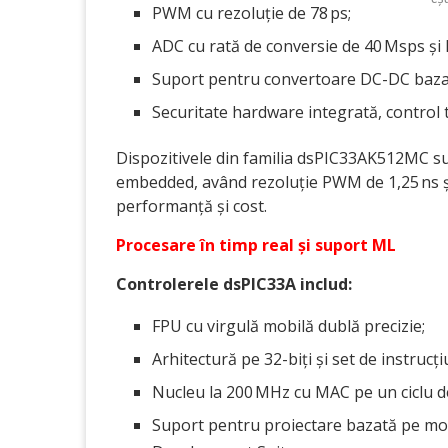
PWM cu rezoluție de 78 ps;
ADC cu rată de conversie de 40 Msps și 
Suport pentru convertoare DC-DC bazat
Securitate hardware integrată, control ta
Dispozitivele din familia dsPIC33AK512MC sun
embedded, având rezoluție PWM de 1,25 ns și 
performanță și cost.
Procesare în timp real și suport ML
Controlerele dsPIC33A includ:
FPU cu virgulă mobilă dublă precizie;
Arhitectură pe 32-biți și set de instrucți
Nucleu la 200 MHz cu MAC pe un ciclu d
Suport pentru proiectare bazată pe mo