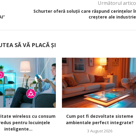
Următorul artico
Schurter oferă soluții care răspund cerințelor î
AI”
creștere ale industrie
UTEA SĂ VĂ PLACĂ ȘI
itate wireless cu consum
Cum pot fi dezvoltate sisteme
redus pentru locuințele
ambientale perfect integrate?
inteligente...
3 August 2026