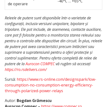
-40°C … +65°C
de operare
Releele de putere sunt disponibile într-o varietate de
configurații, inclusiv versiuni unipolare, bipolare și
tripolare. Ele pot include, de asemenea, contacte auxiliare,
care pot fi folosite pentru a monitoriza starea releului sau
pentru a controla alte dispozitive din circuit. În plus, releele
de putere pot avea caracteristici precum întârzieri sau
suprimare a supratensiunii pentru a oferi protecție și
control suplimentar. Pentru oferta completă de relee de
putere de la
Aurocon COMPEC
vă rugăm să accesați
https://ro.rsdelivers.com/
Sursă:
https://www.rs-online.com/designspark/low-
consumption-no-consumption-energy-efficiency-
through-polarized-power-relays
Autor:
Bogdan Grămescu
Aurocon Compec –
https://www.compec.ro