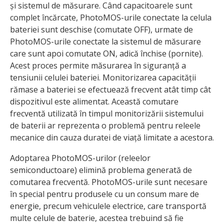
și sistemul de măsurare. Când capacitoarele sunt
complet încărcate, PhotoMOS-urile conectate la celula
bateriei sunt deschise (comutate OFF), urmate de
PhotoMOS-urile conectate la sistemul de măsurare
care sunt apoi comutate ON, adică închise (pornite).
Acest proces permite măsurarea în siguranță a
tensiunii celulei bateriei. Monitorizarea capacității
rămase a bateriei se efectuează frecvent atât timp cât
dispozitivul este alimentat. Această comutare
frecventă utilizată în timpul monitorizării sistemului
de baterii ar reprezenta o problemă pentru releele
mecanice din cauza duratei de viață limitate a acestora.
Adoptarea PhotoMOS-urilor (releelor
semiconductoare) elimină problema generată de
comutarea frecventă. PhotoMOS-urile sunt necesare
în special pentru produsele cu un consum mare de
energie, precum vehiculele electrice, care transportă
multe celule de baterie, acestea trebuind să fie