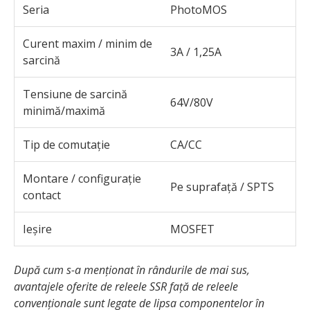
Seria
PhotoMOS
Curent maxim / minim de
3A / 1,25A
sarcină
Tensiune de sarcină
64V/80V
minimă/maximă
Tip de comutație
CA/CC
Montare / configurație
Pe suprafață / SPTS
contact
Ieșire
MOSFET
După cum s-a menționat în rândurile de mai sus,
avantajele oferite de releele SSR față de releele
convenționale sunt legate de lipsa componentelor în