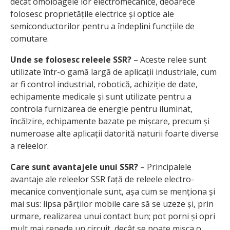
decât omoloagele lor electromecanice, deoarece
folosesc proprietățile electrice și optice ale
semiconductorilor pentru a îndeplini funcțiile de
comutare.
Unde se folosesc releele SSR?
– Aceste relee sunt
utilizate într-o gamă largă de aplicații industriale, cum
ar fi control industrial, robotică, achiziție de date,
echipamente medicale și sunt utilizate pentru a
controla furnizarea de energie pentru iluminat,
încălzire, echipamente bazate pe mișcare, precum și
numeroase alte aplicații datorită naturii foarte diverse
a releelor.
Care sunt avantajele unui SSR?
– Principalele
avantaje ale releelor SSR față de releele electro-
mecanice convenționale sunt, așa cum se menționa și
mai sus: lipsa părților mobile care să se uzeze și, prin
urmare, realizarea unui contact bun; pot porni și opri
mult mai repede un circuit, decât se poate mișca o