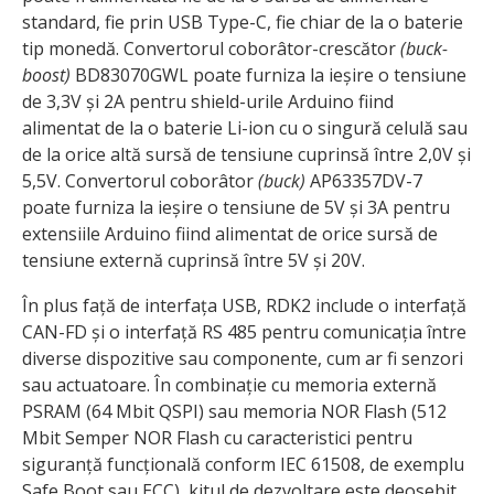
standard, fie prin USB Type-C, fie chiar de la o baterie
tip monedă. Convertorul coborâtor-crescător
(buck-
boost)
BD83070GWL poate furniza la ieșire o tensiune
de 3,3V și 2A pentru shield-urile Arduino fiind
alimentat de la o baterie Li-ion cu o singură celulă sau
de la orice altă sursă de tensiune cuprinsă între 2,0V și
5,5V. Convertorul coborâtor
(buck)
AP63357DV-7
poate furniza la ieșire o tensiune de 5V și 3A pentru
extensiile Arduino fiind alimentat de orice sursă de
tensiune externă cuprinsă între 5V și 20V.
În plus față de interfața USB, RDK2 include o interfață
CAN-FD și o interfață RS 485 pentru comunicația între
diverse dispozitive sau componente, cum ar fi senzori
sau actuatoare. În combinație cu memoria externă
PSRAM (64 Mbit QSPI) sau memoria NOR Flash (512
Mbit Semper NOR Flash cu caracteristici pentru
siguranță funcțională conform IEC 61508, de exemplu
Safe Boot sau ECC), kitul de dezvoltare este deosebit