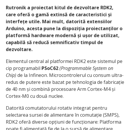
Rutronik a proiectat kitul de dezvoltare RDK2,
care oferă o gamă extinsă de caracteristici și
interfețe utile. Mai mult, datorită extensiilor
Arduino, acesta pune la dispoziția proiectanților o
platformă hardware modernă și ușor de utilizat,
capabilă să reducă semnificativ timpul de
dezvoltare.
Elementul central al platformei RDK2 este sistemul pe
cip programabil
PSoC62
(Programmable System on
Chip)
de la Infineon. Microcontrolerul cu consum ultra-
redus de putere este bazat pe tehnologia de fabricație
de 40 nm și combină procesoare Arm Cortex-M4 și
Cortex-M0 cu două nuclee.
Datorită comutatorului rotativ integrat pentru
selectarea sursei de alimentare în comutație (SMPS),
RDK2 oferă diverse opțiuni de funcționare: Platforma
poate fi alimentată fie de la o sursă de alimentare