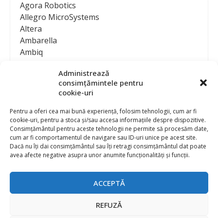
Agora Robotics
Allegro MicroSystems
Altera
Ambarella
Ambiq
AMD / Xilinx
Administrează
Amphenol
consimțămintele pentru
Analog Devices
cookie-uri
Anritsu Corporation
Ansys
Pentru a oferi cea mai bună experiență, folosim tehnologii, cum ar fi
cookie-uri, pentru a stoca și/sau accesa informațiile despre dispozitive.
APS
Consimțământul pentru aceste tehnologii ne permite să procesăm date,
Arduino
cum ar fi comportamentul de navigare sau ID-uri unice pe acest site.
Arm
Dacă nu îți dai consimțământul sau îți retragi consimțământul dat poate
avea afecte negative asupra unor anumite funcționalități și funcții.
Asentics
ASM
Astrocast
ACCEPTĂ
ATEN International
Contact
Publicitate
Atmel
REFUZĂ
Abonament la revista “Electronica Azi”
Newsletter
Atop