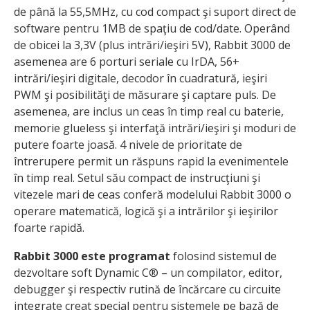
de până la 55,5MHz, cu cod compact şi suport direct de
software pentru 1MB de spaţiu de cod/date. Operând
de obicei la 3,3V (plus intrări/ieşiri 5V), Rabbit 3000 de
asemenea are 6 porturi seriale cu IrDA, 56+
intrări/ieşiri digitale, decodor în cuadratură, ieşiri
PWM şi posibilităţi de măsurare şi captare puls. De
asemenea, are inclus un ceas în timp real cu baterie,
memorie glueless şi interfaţă intrări/ieşiri şi moduri de
putere foarte joasă. 4 nivele de prioritate de
întrerupere permit un răspuns rapid la evenimentele
în timp real. Setul său compact de instrucţiuni şi
vitezele mari de ceas conferă modelului Rabbit 3000 o
operare matematică, logică şi a intrărilor şi ieşirilor
foarte rapidă.
Rabbit 3000 este programat
folosind sistemul de
dezvoltare soft Dynamic C® – un compilator, editor,
debugger şi respectiv rutină de încărcare cu circuite
integrate creat special pentru sistemele pe bază de