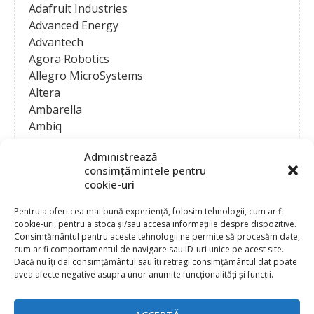
Adafruit Industries
Advanced Energy
Advantech
Agora Robotics
Allegro MicroSystems
Altera
Ambarella
Ambiq
AMD / Xilinx
Administrează
Amphenol
consimțămintele pentru
Analog Devices
cookie-uri
Anritsu Corporation
Ansys
Pentru a oferi cea mai bună experiență, folosim tehnologii, cum ar fi
cookie-uri, pentru a stoca și/sau accesa informațiile despre dispozitive.
APS
Consimțământul pentru aceste tehnologii ne permite să procesăm date,
Arduino
cum ar fi comportamentul de navigare sau ID-uri unice pe acest site.
Arm
Dacă nu îți dai consimțământul sau îți retragi consimțământul dat poate
avea afecte negative asupra unor anumite funcționalități și funcții.
Asentics
ASM
Astrocast