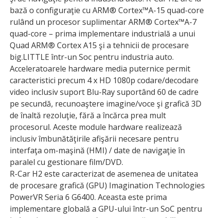
bază o configuraţie cu ARM® Cortex™A-15 quad-core
rulând un procesor suplimentar ARM® Cortex™A-7
quad-core – prima implementare industrială a unui
Quad ARM® Cortex A15 şi a tehnicii de procesare
big.LITTLE într-un Soc pentru industria auto.
Acceleratoarele hardware media puternice permit
caracteristici precum 4 x HD 1080p codare/decodare
video inclusiv suport Blu-Ray suportând 60 de cadre
pe secundă, recunoaştere imagine/voce şi grafică 3D
de înaltă rezoluţie, fără a încărca prea mult
procesorul. Aceste module hardware realizează
inclusiv îmbunătăţirile afişării necesare pentru
interfaţa om-maşină (HMI) / date de navigaţie în
paralel cu gestionare film/DVD.
R-Car H2 este caracterizat de asemenea de unitatea
de procesare grafică (GPU) Imagination Technologies
PowerVR Seria 6 G6400. Aceasta este prima
implementare globală a GPU-ului într-un SoC pentru