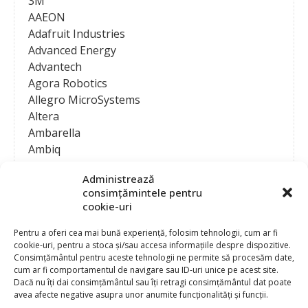
3M
AAEON
Adafruit Industries
Advanced Energy
Advantech
Agora Robotics
Allegro MicroSystems
Altera
Ambarella
Ambiq
AMD / Xilinx
Administrează
Amphenol
consimțămintele pentru
Analog Devices
cookie-uri
Anritsu Corporation
Ansys
Pentru a oferi cea mai bună experiență, folosim tehnologii, cum ar fi
cookie-uri, pentru a stoca și/sau accesa informațiile despre dispozitive.
APS
Consimțământul pentru aceste tehnologii ne permite să procesăm date,
Arduino
cum ar fi comportamentul de navigare sau ID-uri unice pe acest site.
Arm
Dacă nu îți dai consimțământul sau îți retragi consimțământul dat poate
avea afecte negative asupra unor anumite funcționalități și funcții.
Asentics