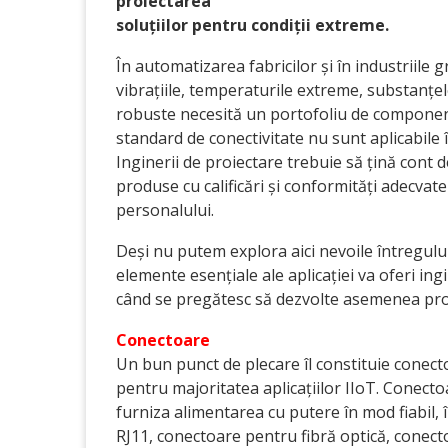
proiectarea
soluțiilor pentru condiții extreme.
În automatizarea fabricilor și în industriile 
vibrațiile, temperaturile extreme, substanțele 
robuste necesită un portofoliu de componente 
standard de conectivitate nu sunt aplicabile 
Inginerii de proiectare trebuie să țină cont 
produse cu calificări și conformități adecvat
personalului.
Deși nu putem explora aici nevoile întregul
elemente esențiale ale aplicației va oferi ing
când se pregătesc să dezvolte asemenea pro
Conectoare
Un bun punct de plecare îl constituie cone
pentru majoritatea aplicațiilor IIoT. Conecto
furniza alimentarea cu putere în mod fiabil, 
RJ11, conectoare pentru fibră optică, conecto