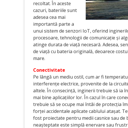
recoltat. În aceste
cazuri, bateriile sunt
adesea cea mai
importantă parte a
unui sistem de senzori IoT, oferind ingineril
procesoare, tehnologii de comunicație și algo
atinge durata de viață necesară. Adesea, senz
de viață cu bateria originală, deoarece costu
mare.
Conectivitate
Pe lângă un mediu ostil, cum ar fi temperatur
interferențe electrice, provenite de la circu
altele. În consecință, inginerii trebuie să ia 
mai bine aplicațiilor lor. În cazul în care con
trebuie să se ocupe mai întâi de protecția îm
forței accidentale aplicate cablului atașat.
fost proiectate pentru medii casnice sau de b
neașteptate este simplă enervare sau frustra