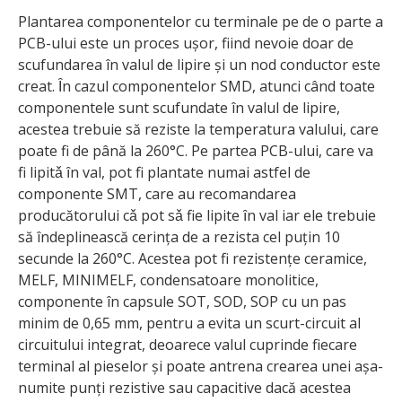
Plantarea componentelor cu terminale pe de o parte a
PCB-ului este un proces ușor, fiind nevoie doar de
scufundarea în valul de lipire și un nod conductor este
creat. Ȋn cazul componentelor SMD, atunci când toate
componentele sunt scufundate în valul de lipire,
acestea trebuie să reziste la temperatura valului, care
poate fi de până la 260°C. Pe partea PCB-ului, care va
fi lipitǎ ȋn val, pot fi plantate numai astfel de
componente SMT, care au recomandarea
producătorului cǎ pot sǎ fie lipite ȋn val iar ele trebuie
să îndeplinească cerința de a rezista cel puțin 10
secunde la 260°C. Acestea pot fi rezistențe ceramice,
MELF, MINIMELF, condensatoare monolitice,
componente în capsule SOT, SOD, SOP cu un pas
minim de 0,65 mm, pentru a evita un scurt-circuit al
circuitului integrat, deoarece valul cuprinde fiecare
terminal al pieselor și poate antrena crearea unei așa-
numite punți rezistive sau capacitive dacă acestea