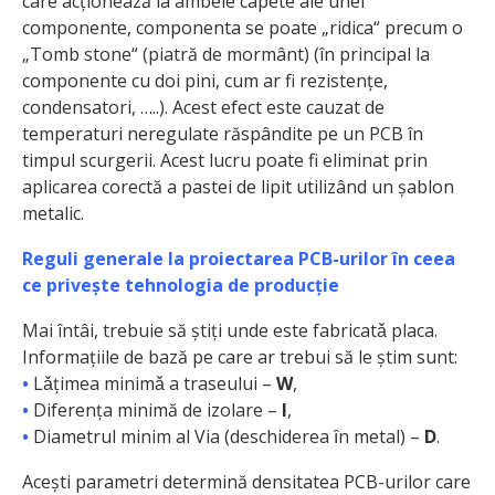
care acționează la ambele capete ale unei
componente, componenta se poate „ridica“ precum o
„Tomb stone“ (piatră de mormânt) (în principal la
componente cu doi pini, cum ar fi rezistențe,
condensatori, …..). Acest efect este cauzat de
temperaturi neregulate răspândite pe un PCB în
timpul scurgerii. Acest lucru poate fi eliminat prin
aplicarea corectă a pastei de lipit utilizând un șablon
metalic.
Reguli generale la proiectarea PCB-urilor în ceea
ce privește tehnologia de producție
Mai întâi, trebuie să știți unde este fabricatǎ placa.
Informațiile de bază pe care ar trebui să le știm sunt:
•
Lǎțimea minimǎ a traseului –
W
,
•
Diferența minimă de izolare –
I
,
•
Diametrul minim al Via (deschiderea ȋn metal) –
D
.
Acești parametri determină densitatea PCB-urilor care