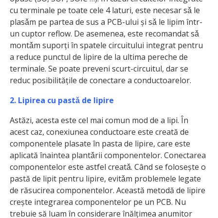
cu terminale pe toate cele 4 laturi, este necesar sǎ le
plasǎm pe partea de sus a PCB-ului și sǎ le lipim într-
un cuptor reflow. De asemenea, este recomandat sǎ
montǎm suporți în spatele circuitului integrat pentru
a reduce punctul de lipire de la ultima pereche de
terminale. Se poate preveni scurt-circuitul, dar se
reduc posibilitățile de conectare a conductoarelor.
2. Lipirea cu pastǎ de lipire
Astăzi, acesta este cel mai comun mod de a lipi. În
acest caz, conexiunea conductoare este creată de
componentele plasate în pasta de lipire, care este
aplicată înaintea plantǎrii componentelor. Conectarea
componentelor este astfel creatǎ. Când se folosește o
pastă de lipit pentru lipire, evitǎm problemele legate
de răsucirea componentelor. Această metodă de lipire
crește integrarea componentelor pe un PCB. Nu
trebuie să luam ȋn considerare înălțimea anumitor