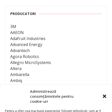
PRODUCATORI
3M
AAEON
Adafruit Industries
Advanced Energy
Advantech
Agora Robotics
Allegro MicroSystems
Altera
Ambarella
Ambiq
AMD / Xilinx
Administrează
Amphenol
consimțămintele pentru
Analog Devices
cookie-uri
Anritsu Corporation
Ansys
Pentru a oferi cea mai bună experiență, folosim tehnologii, cum ar fi