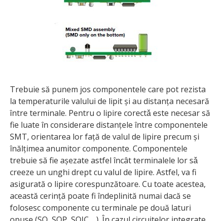
Trebuie să punem jos componentele care pot rezista
la temperaturile valului de lipit și au distanța necesară
ȋntre terminale. Pentru o lipire corectǎ este necesar să
fie luate în considerare distanțele între componentele
SMT, orientarea lor față de valul de lipire precum și
înălțimea anumitor componente. Componentele
trebuie să fie așezate astfel încât terminalele lor sǎ
creeze un unghi drept cu valul de lipire. Astfel, va fi
asigurată o lipire corespunzătoare. Cu toate acestea,
această cerință poate fi îndeplinită numai dacă se
folosesc componente cu terminale pe două laturi
opuse (SO, SOP, SOIC …). În cazul circuitelor integrate