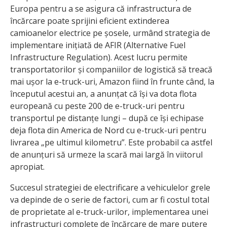
Europa pentru a se asigura că infrastructura de
încărcare poate sprijini eficient extinderea
camioanelor electrice pe șosele, urmând strategia de
implementare inițiată de AFIR (Alternative Fuel
Infrastructure Regulation). Acest lucru permite
transportatorilor și companiilor de logistică să treacă
mai ușor la e-truck-uri, Amazon fiind în frunte când, la
începutul acestui an, a anunțat că își va dota flota
europeană cu peste 200 de e-truck-uri pentru
transportul pe distanțe lungi – după ce își echipase
deja flota din America de Nord cu e-truck-uri pentru
livrarea „pe ultimul kilometru”. Este probabil ca astfel
de anunțuri să urmeze la scară mai largă în viitorul
apropiat.
Succesul strategiei de electrificare a vehiculelor grele
va depinde de o serie de factori, cum ar fi costul total
de proprietate al e-truck-urilor, implementarea unei
infrastructuri complete de încărcare de mare putere