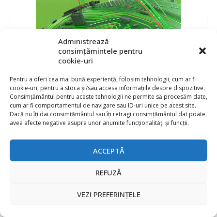
Administrează
consimțămintele pentru
cookie-uri
Pentru a oferi cea mai bună experiență, folosim tehnologii, cum ar fi
PRODUCATORI
cookie-uri, pentru a stoca și/sau accesa informațiile despre dispozitive.
Consimțământul pentru aceste tehnologii ne permite să procesăm date,
cum ar fi comportamentul de navigare sau ID-uri unice pe acest site.
3M
Dacă nu îți dai consimțământul sau îți retragi consimțământul dat poate
AAEON
avea afecte negative asupra unor anumite funcționalități și funcții.
Adafruit Industries
Advanced Energy
ACCEPTĂ
Advantech
Agora Robotics
REFUZĂ
Allegro MicroSystems
Altera
VEZI PREFERINȚELE
Ambarella
Ambiq