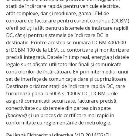
stații de încărcare rapidă pentru vehicule electrice,
atât complexe, dar și modulare, gama LEM de
contoare de facturare pentru curent continuu (DCBM)
oferă soluții atât pentru sistemele de încărcare rapidă
DC, cât și pentru sistemele de încărcare DC la
destinație. Printre acestea se numără DCBM 400/600
și DCBM 100 de la LEM, cu contorizare și monitorizare
precisă integrată. Datele în timp real, energia și datele
legale sunt afișate utilizatorilor finali și comunicate
controlorilor de încărcătoare EV prin intermediul unui
set de interfețe de comunicație clare și cuprinzătoare.
Destinate oricăror stații de încărcare rapidă DC, care
furnizează până la 600A și 1000V DC, DCBM-urile
asigură comunicații securizate, facturare precisă,
conectivitate cu sistemele din partea din spate
(backend)
și un proces de certificare mai rapid în
conformitate cu reglementările de metrologie.
Pe lângă Eichrecht și directiva MID 2014/32/EU,