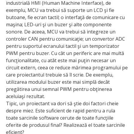
industrială HMI (Human Machine Interface), de
exemplu, MCU va trebui să suporte un LCD şi fie
butoane, fie ecran tactil; o interfaţă de comunicare cu
maşina; LED-uri şi un buzer şi alte componente
sonore. De aceea, MCU va trebui să integreze un
controler CAN pentru comunicaţie; un convertor ADC
pentru suportul ecra­nului tactil şi un temporizator
PWM pentru buzer. Cu cât un periferic are mai multă
funcţionalitate, cu atât este mai puţin necesar un
circuit extern, ceea ce reduce mărimea programului pe
care proiectantul trebuie să îl scrie. De exemplu,
utilizarea modului buzer este mai simplă decât
pregătirea unui semnal PWM pentru obţinerea
aceluiaşi rezultat.
Tipic, un proiectant va dori să ştie doi factori cheie
despre miez. Este suficient de rapid pentru a rula
toate sarcinile software cerute de toate funcţiile
oferite de produsul final? Realizează el toate sarcinile
eficient?