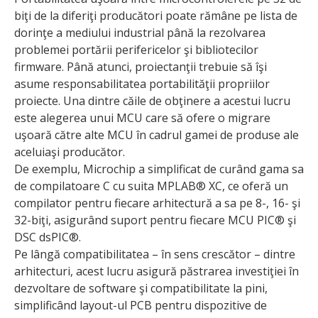
biţi de la diferiţi producători poate rămâne pe lista de
dorinţe a mediului industrial până la rezolvarea
problemei portării perife­ricelor şi bibliotecilor
firmware. Până atunci, proiectanţii trebuie să îşi
asume responsabilitatea portabilităţii pro­priilor
proiecte. Una dintre căile de obţinere a acestui lucru
este alegerea unui MCU care să ofere o migrare
uşoară către alte MCU în cadrul gamei de produse ale
aceluiaşi producător.
De exemplu, Microchip a simplificat de curând gama sa
de compilatoare C cu suita MPLAB® XC, ce oferă un
compilator pentru fiecare arhitectură a sa pe 8-, 16- şi
32-biţi, asigurând suport pentru fiecare MCU PIC® şi
DSC dsPIC®.
Pe lângă compatibilitatea – în sens crescător – dintre
arhitecturi, acest lucru asigură păstrarea investiţiei în
dezvoltare de software şi compatibilitate la pini,
simplificând layout-ul PCB pentru dispozitive de