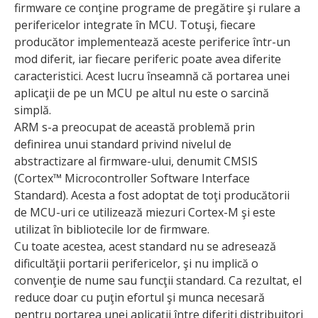
firmware ce conţine programe de pregătire şi rulare a
peri­fericelor integrate în MCU. Totuşi, fiecare
producător implementează aceste periferice într-un
mod diferit, iar fiecare periferic poate avea diferite
caracteristici. Acest lucru înseamnă că portarea unei
aplicaţii de pe un MCU pe altul nu este o sarcină
simplă.
ARM s-a preocupat de această problemă prin
definirea unui standard privind nivelul de
abstractizare al firmware-ului, denumit CMSIS
(Cortex™ Microcontroller Software Interface
Standard). Acesta a fost adoptat de toţi producătorii
de MCU-uri ce utilizează miezuri Cortex-M şi este
utilizat în bibliotecile lor de firmware.
Cu toate acestea, acest standard nu se adresează
dificultăţii portarii perife­ricelor, şi nu implică o
convenţie de nume sau funcţii standard. Ca rezultat, el
reduce doar cu puţin efortul şi munca necesară
pentru portarea unei aplicaţii între diferiţi distribuitori