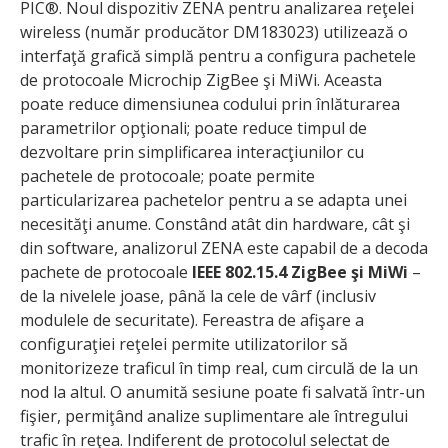
PIC®. Noul dispozitiv ZENA pentru analizarea reţelei
wireless (număr producător DM183023) utilizează o
interfaţă grafică simplă pentru a configura pachetele
de protocoale Microchip ZigBee şi MiWi. Aceasta
poate reduce dimensiunea codului prin înlăturarea
parametrilor opţionali; poate reduce timpul de
dezvoltare prin simplificarea interacţiunilor cu
pachetele de protocoale; poate permite
particularizarea pachetelor pentru a se adapta unei
necesităţi anume. Constând atât din hardware, cât şi
din software, analizorul ZENA este capabil de a decoda
pachete de protocoale
IEEE 802.15.4 ZigBee şi MiWi
–
de la nivelele joase, până la cele de vârf (inclusiv
modulele de securitate). Fereastra de afişare a
configuraţiei reţelei permite utilizatorilor să
monitorizeze traficul în timp real, cum circulă de la un
nod la altul. O anumită sesiune poate fi salvată într-un
fişier, permiţând analize suplimentare ale întregului
trafic în reţea. Indiferent de protocolul selectat de