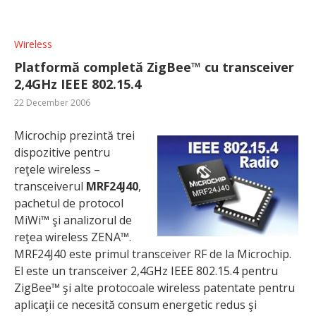
Wireless
Platformă completă ZigBee™ cu transceiver
2,4GHz IEEE 802.15.4
22 December 2006
Microchip prezintă trei
dispozitive pentru
reţele wireless –
transceiverul
MRF24J40
,
pachetul de protocol
MiWi™ şi analizorul de
reţea wireless ZENA™.
MRF24J40 este primul transceiver RF de la Microchip.
El este un transceiver 2,4GHz IEEE 802.15.4 pentru
ZigBee™ şi alte protocoale wireless patentate pentru
aplicaţii ce necesită consum energetic redus şi