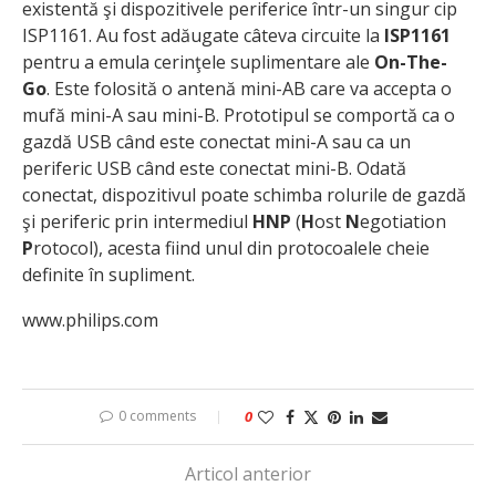
existentă şi dispozitivele periferice într-un singur cip
ISP1161. Au fost adăugate câteva circuite la
ISP1161
pentru a emula cerinţele suplimentare ale
On-The-
Go
. Este folosită o antenă mini-AB care va accepta o
mufă mini-A sau mini-B. Prototipul se comportă ca o
gazdă USB când este conectat mini-A sau ca un
periferic USB când este conectat mini-B. Odată
conectat, dispozitivul poate schimba rolurile de gazdă
şi periferic prin intermediul
HNP
(
H
ost
N
egotiation
P
rotocol), acesta fiind unul din protocoalele cheie
definite în supliment.
www.philips.com
0 comments
0
Articol anterior