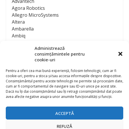
Advantech
Agora Robotics
Allegro MicroSystems
Altera
Ambarella
Ambiq
AMD / Xilinx
Administrează
Amphenol
consimțămintele pentru
Analog Devices
cookie-uri
Anritsu Corporation
Ansys
Pentru a oferi cea mai bună experiență, folosim tehnologii, cum ar fi
cookie-uri, pentru a stoca și/sau accesa informațiile despre dispozitive.
APS
Consimțământul pentru aceste tehnologii ne permite să procesăm date,
Arduino
cum ar fi comportamentul de navigare sau ID-uri unice pe acest site.
Arm
Dacă nu îți dai consimțământul sau îți retragi consimțământul dat poate
avea afecte negative asupra unor anumite funcționalități și funcții.
Asentics
ASM
Astrocast
ACCEPTĂ
ATEN International
Contact
Publicitate
Atmel
REFUZĂ
Abonament la revista “Electronica Azi”
Newsletter