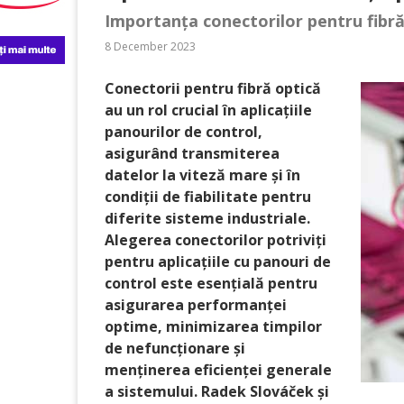
Importanța conectorilor pentru fibră 
8 December 2023
Conectorii pentru fibră optică
au un rol crucial în aplicațiile
panourilor de control,
asigurând transmiterea
datelor la viteză mare și în
condiții de fiabilitate pentru
diferite sisteme industriale.
Alegerea conectorilor potriviți
pentru aplicațiile cu panouri de
control este esențială pentru
asigurarea performanței
optime, minimizarea timpilor
de nefuncționare și
menținerea eficienței generale
a sistemului. Radek Slováček și