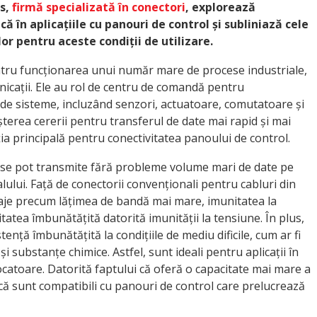
is,
firmă specializată în conectori
, explorează
ă în aplicațiile cu panouri de control și subliniază cele
or pentru aceste condiții de utilizare.
tru funcționarea unui număr mare de procese industriale,
icații. Ele au rol de centru de comandă pentru
de sisteme, incluzând senzori, actuatoare, comutatoare și
terea cererii pentru transferul de date mai rapid și mai
uția principală pentru conectivitatea panoului de control.
, se pot transmite fără probleme volume mari de date pe
ului. Față de conectorii convenționali pentru cabluri din
taje precum lățimea de bandă mai mare, imunitatea la
tatea îmbunătățită datorită imunității la tensiune. În plus,
tență îmbunătățită la condițiile de mediu dificile, cum ar fi
 substanțe chimice. Astfel, sunt ideali pentru aplicații în
ocatoare. Datorită faptului că oferă o capacitate mai mare a
ică sunt compatibili cu panouri de control care prelucrează