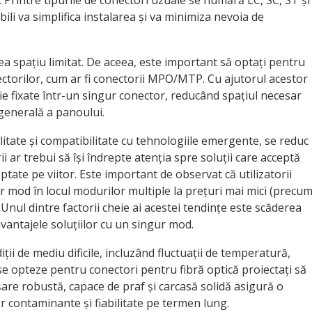
i. Printre tipurile de conectori uzuale se numără LC, SC, ST și
i va simplifica instalarea și va minimiza nevoia de
ea spațiu limitat. De aceea, este important să optați pentru
ctorilor, cum ar fi conectorii MPO/MTP. Cu ajutorul acestor
fie fixate într-un singur conector, reducând spațiul necesar
generală a panoului.
litate și compatibilitate cu tehnologiile emergente, se reduc
ii ar trebui să își îndrepte atenția spre soluții care acceptă
ptate pe viitor. Este important de observat că utilizatorii
ur mod în locul modurilor multiple la prețuri mai mici (precu
ul dintre factorii cheie ai acestei tendințe este scăderea
 avantajele soluțiilor cu un singur mod.
ii de mediu dificile, incluzând fluctuații de temperatură,
 se opteze pentru conectori pentru fibră optică proiectați să
nșare robustă, capace de praf și carcasă solidă asigură o
 contaminante și fiabilitate pe termen lung.