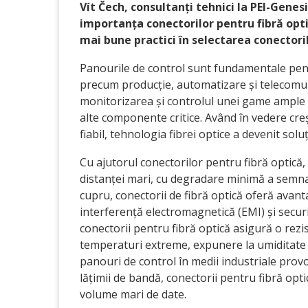
Vít Čech, consultanți tehnici la PEI-Genes
importanța conectorilor pentru fibră optic
mai bune practici în selectarea conectoril
Panourile de control sunt fundamentale pen
precum producție, automatizare și telecomun
monitorizarea și controlul unei game ample 
alte componente critice. Având în vedere creș
fiabil, tehnologia fibrei optice a devenit sol
Cu ajutorul conectorilor pentru fibră optică
distanței mari, cu degradare minimă a semnal
cupru, conectorii de fibră optică oferă avan
interferență electromagnetică (EMI) și securi
conectorii pentru fibră optică asigură o rezis
temperaturi extreme, expunere la umiditate și
panouri de control în medii industriale prov
lățimii de bandă, conectorii pentru fibră opt
volume mari de date.