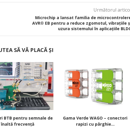
Următorul artico
Microchip a lansat familia de microcontroler
AVR® EB pentru a reduce zgomotul, vibrațiile ș
uzura sistemului în aplicațiile BLD
UTEA SĂ VĂ PLACĂ ȘI
ri BTB pentru semnale de
Gama Verde WAGO – conectori
înaltă frecvență
rapizi cu pârghie...