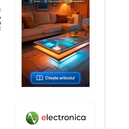
l
e
i
C
Anatomia unei interconectări fără
10 ani de RS
lipire pe axa Z...
18 March 20