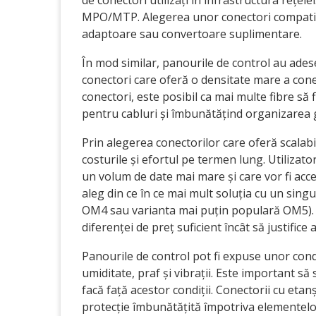
de conectori utilizați în infrastructura rețele
MPO/MTP. Alegerea unor conectori compatibil
adaptoare sau convertoare suplimentare.
În mod similar, panourile de control au ades
conectori care oferă o densitate mare a cone
conectori, este posibil ca mai multe fibre să 
pentru cabluri și îmbunătățind organizarea 
Prin alegerea conectorilor care oferă scalabi
costurile și efortul pe termen lung. Utilizator
un volum de date mai mare și care vor fi acce
aleg din ce în ce mai mult soluția cu un sing
OM4 sau varianta mai puțin populară OM5). Un
diferenței de preț suficient încât să justifice
Panourile de control pot fi expuse unor condiț
umiditate, praf și vibrații. Este important să
facă față acestor condiții. Conectorii cu eta
protecție îmbunătățită împotriva elementelor