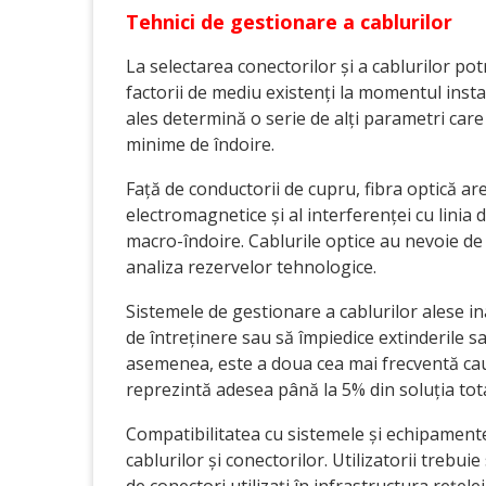
Tehnici de gestionare a cablurilor
La selectarea conectorilor și a cablurilor potr
factorii de mediu existenți la momentul instală
ales determină o serie de alți parametri car
minime de îndoire.
Față de conductorii de cupru, fibra optică a
electromagnetice și al interferenței cu linia 
macro-îndoire. Cablurile optice au nevoie de 
analiza rezervelor tehnologice.
Sistemele de gestionare a cablurilor alese i
de întreținere sau să împiedice extinderile sau
asemenea, este a doua cea mai frecventă cauză
reprezintă adesea până la 5% din soluția to
Compatibilitatea cu sistemele și echipamente
cablurilor și conectorilor. Utilizatorii trebui