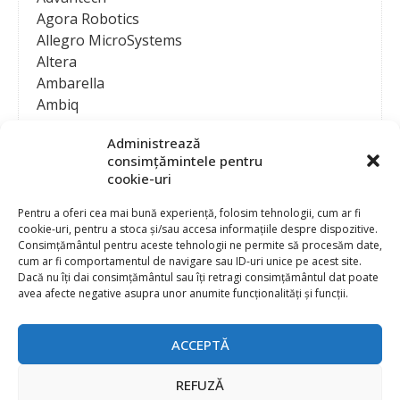
Agora Robotics
Allegro MicroSystems
Altera
Ambarella
Ambiq
AMD / Xilinx
Administrează
Amphenol
consimțămintele pentru
Analog Devices
cookie-uri
Anritsu Corporation
Ansys
Pentru a oferi cea mai bună experiență, folosim tehnologii, cum ar fi
cookie-uri, pentru a stoca și/sau accesa informațiile despre dispozitive.
APS
Consimțământul pentru aceste tehnologii ne permite să procesăm date,
Arduino
cum ar fi comportamentul de navigare sau ID-uri unice pe acest site.
Arm
Dacă nu îți dai consimțământul sau îți retragi consimțământul dat poate
avea afecte negative asupra unor anumite funcționalități și funcții.
Asentics
ASM
Astrocast
ACCEPTĂ
ATEN International
Contact
Publicitate
Atmel
REFUZĂ
Abonament la revista “Electronica Azi”
Newsletter