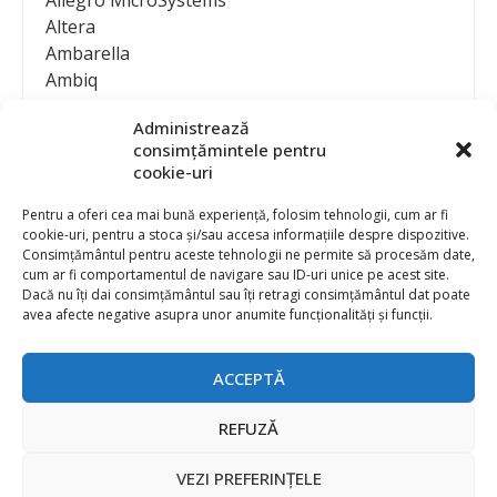
Allegro MicroSystems
Altera
Ambarella
Ambiq
AMD / Xilinx
Administrează
Amphenol
consimțămintele pentru
Analog Devices
cookie-uri
Anritsu Corporation
Ansys
Pentru a oferi cea mai bună experiență, folosim tehnologii, cum ar fi
cookie-uri, pentru a stoca și/sau accesa informațiile despre dispozitive.
APS
Consimțământul pentru aceste tehnologii ne permite să procesăm date,
Arduino
cum ar fi comportamentul de navigare sau ID-uri unice pe acest site.
Arm
Dacă nu îți dai consimțământul sau îți retragi consimțământul dat poate
avea afecte negative asupra unor anumite funcționalități și funcții.
Asentics
ASM
Astrocast
ACCEPTĂ
ATEN International
Contact
Publicitate
Atmel
REFUZĂ
Abonament la revista “Electronica Azi”
Newsletter
Atop
Politica de prelucrare a datelor (GDPR) si Cookie-uri
VEZI PREFERINȚELE
ATTEND Technology