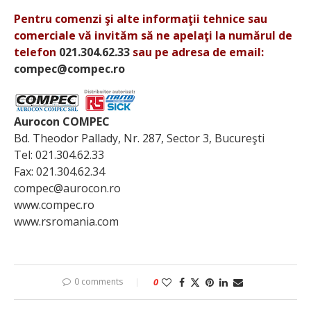
Pentru comenzi şi alte informaţii tehnice sau
comerciale vă invităm să ne apelaţi la numărul de
telefon
021.304.62.33
sau pe adresa de email:
compec@compec.ro
Aurocon COMPEC
Bd. Theodor Pallady, Nr. 287, Sector 3, Bucureşti
Tel: 021.304.62.33
Fax: 021.304.62.34
compec@aurocon.ro
www.compec.ro
www.rsromania.com
0 comments
0