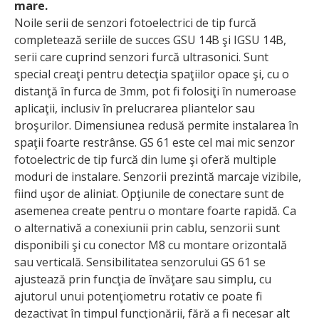
mare.
Noile serii de senzori fotoelectrici de tip furcă
completează seriile de succes GSU 14B şi IGSU 14B,
serii care cuprind senzori furcă ultrasonici. Sunt
special creaţi pentru detecţia spaţiilor opace şi, cu o
distanţă în furca de 3mm, pot fi folosiţi în numeroase
aplicaţii, inclusiv în prelucrarea pliantelor sau
broşurilor. Dimensiunea redusă permite instalarea în
spaţii foarte restrânse. GS 61 este cel mai mic senzor
fotoelectric de tip furcă din lume şi oferă multiple
moduri de instalare. Senzorii prezintă marcaje vizibile,
fiind uşor de aliniat. Opţiunile de conectare sunt de
asemenea create pentru o montare foarte rapidă. Ca
o alternativă a conexiunii prin cablu, senzorii sunt
disponibili şi cu conector M8 cu montare orizontală
sau verticală. Sensibilitatea senzorului GS 61 se
ajustează prin funcţia de învăţare sau simplu, cu
ajutorul unui potenţiometru rotativ ce poate fi
dezactivat în timpul funcţionării, fără a fi necesar alt