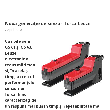
Noua generaţie de senzori furcă Leuze
7 April 2010
Cu noile serii
GS 61 şi GS 63,
Leuze
electronic a
redus mărimea
şi, în acelaşi
timp, a crescut
performanţele
senzorilor
furcă, fiind
caracterizaţi de
un răspuns mai bun în timp şi repetabilitate mai