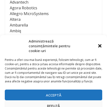
Advantech
Agora Robotics
Allegro MicroSystems
Altera
Ambarella
Ambiq
AMD / Xilinx
Administrează
Amphenol
consimțămintele pentru
Analog Devices
cookie-uri
Anritsu Corporation
Ansys
Pentru a oferi cea mai bună experiență, folosim tehnologii, cum ar fi
cookie-uri, pentru a stoca și/sau accesa informațiile despre dispozitive.
APS
Consimțământul pentru aceste tehnologii ne permite să procesăm date,
Arduino
cum ar fi comportamentul de navigare sau ID-uri unice pe acest site.
Arm
Dacă nu îți dai consimțământul sau îți retragi consimțământul dat poate
avea afecte negative asupra unor anumite funcționalități și funcții.
Asentics
ASM
Astrocast
ACCEPTĂ
ATEN International
Contact
Publicitate
Atmel
REFUZĂ
Abonament la revista “Electronica Azi”
Newsletter