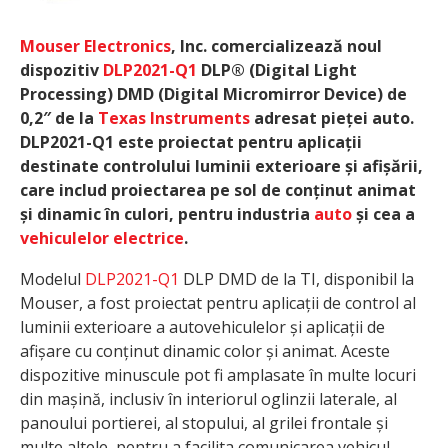
Mouser Electronics
, Inc. comercializează noul
dispozitiv
DLP2021-Q1
DLP® (Digital Light
Processing) DMD (Digital Micromirror Device) de
0,2″ de la
Texas Instruments
adresat pieței auto.
DLP2021-Q1 este proiectat pentru aplicații
destinate controlului luminii exterioare și afișării,
care includ proiectarea pe sol de conținut animat
și dinamic în culori, pentru industria
auto
și cea a
vehiculelor electrice
.
Modelul
DLP2021-Q1
DLP DMD de la TI, disponibil la
Mouser, a fost proiectat pentru aplicații de control al
luminii exterioare a autovehiculelor și aplicații de
afișare cu conținut dinamic color și animat. Aceste
dispozitive minuscule pot fi amplasate în multe locuri
din mașină, inclusiv în interiorul oglinzii laterale, al
panoului portierei, al stopului, al grilei frontale și
multe altele, pentru a facilita comunicarea vehicul-