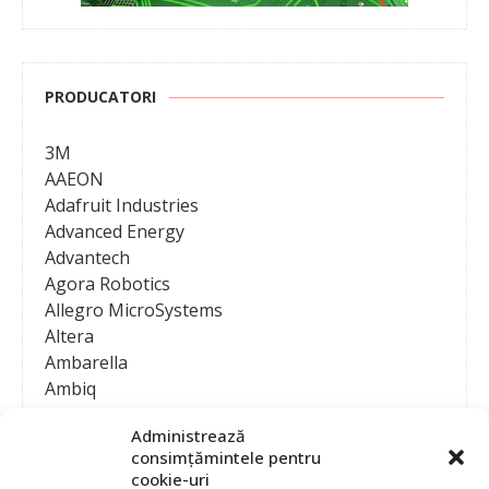
PRODUCATORI
3M
AAEON
Adafruit Industries
Advanced Energy
Advantech
Agora Robotics
Allegro MicroSystems
Altera
Ambarella
Ambiq
AMD / Xilinx
Administrează
Amphenol
consimțămintele pentru
Analog Devices
cookie-uri