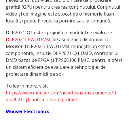
necesită un bus video sau o unitate de procesare
grafică (GPU) pentru crearea conținutului. Conținutul
video și de imagine este stocat pe o memorie flash
locală și poate fi redat la pornire sau la comandă.
DLP2021-Q1 este sprijinit de modulul de evaluare
DLP2021LEWQ1EVM
, de asemenea disponibil la
Mouser. DLP2021LEWQ1EVM reunește un set de
componente, inclusiv DLP2021-Q1 DMD, controlerul
DMD bazat pe FPGA și TPS65100 PMIC, pentru a oferi
un sistem eficient de evaluare a tehnologiei de
proiectare dinamică pe sol.
To learn more, visit
https://www.mouser.com/new/texas-instruments/ti-
dlp2021-q1-automotive-dlp-dmd/
.
Mouser Electronics