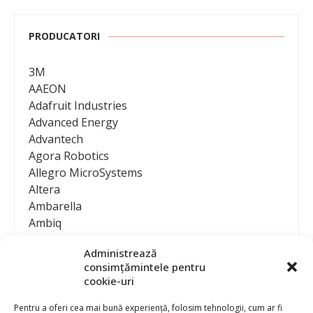
PRODUCATORI
3M
AAEON
Adafruit Industries
Advanced Energy
Advantech
Agora Robotics
Allegro MicroSystems
Altera
Ambarella
Ambiq
AMD / Xilinx
Administrează
Amphenol
consimțămintele pentru
Analog Devices
cookie-uri
Anritsu Corporation
Ansys
Pentru a oferi cea mai bună experiență, folosim tehnologii, cum ar fi