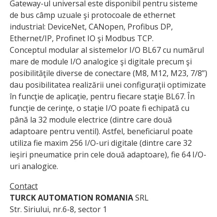
Gateway-ul universal este disponibil pentru sisteme
de bus câmp uzuale şi protocoale de ethernet
industrial: DeviceNet, CANopen, Profibus DP,
Ethernet/IP, Profinet IO şi Modbus TCP.
Conceptul modular al sistemelor I/O BL67 cu numărul
mare de module I/O analogice şi digitale precum şi
posibilităţile diverse de conectare (M8, M12, M23, 7/8”)
dau posibilitatea realizării unei configuraţii optimizate
în funcţie de aplicaţie, pentru fiecare staţie BL67. În
funcţie de cerinţe, o staţie I/O poate fi echipată cu
până la 32 module electrice (dintre care două
adaptoare pentru ventil). Astfel, beneficiarul poate
utiliza fie maxim 256 I/O-uri digitale (dintre care 32
ieşiri pneumatice prin cele două adaptoare), fie 64 I/O-
uri analogice.
Contact
TURCK AUTOMATION ROMANIA
SRL
Str. Siriului, nr.6-8, sector 1