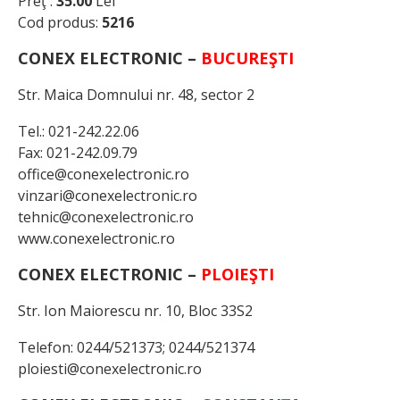
Preţ :
35.00
Lei
Cod produs:
5216
CONEX ELECTRONIC
–
BUCUREŞTI
Str. Maica Domnului nr. 48, sector 2
Tel.: 021-242.22.06
Fax: 021-242.09.79
office@conexelectronic.ro
vinzari@conexelectronic.ro
tehnic@conexelectronic.ro
www.conexelectronic.ro
CONEX ELECTRONIC
–
PLOIEŞTI
Str. Ion Maiorescu nr. 10, Bloc 33S2
Telefon: 0244/521373; 0244/521374
ploiesti@conexelectronic.ro