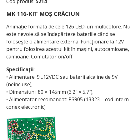
Cod produs:
5214
MK 116-KIT MOŞ CRĂCIUN
Animaţie formată de cele 126 LED-uri multicolore. Nu
este nevoie să se îndepărteze bateriile când se
foloseşte o alimentare externă. Funcţionare la 12V
pentru folosirea acestui kit în maşini, autocamioane,
camioane. Comutator on/off.
Specificaţii
:
• Alimentare: 9…12VDC sau baterii alcaline de 9V
(neincluse);
• Dimensiuni: 80 × 145mm (3.2″ × 5.7″);
• Alimentator recomandat: PS905 (13323 – cod intern
conex electronic).