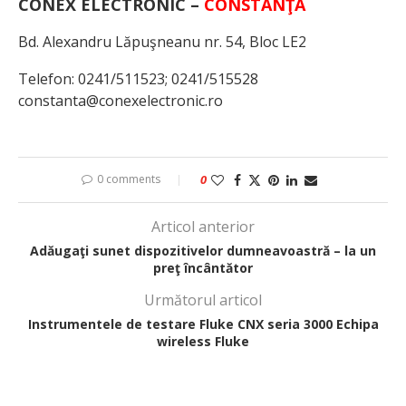
CONEX ELECTRONIC
–
CONSTANŢA
Bd. Alexandru Lăpuşneanu nr. 54, Bloc LE2
Telefon: 0241/511523; 0241/515528
constanta@conexelectronic.ro
0 comments
0
Articol anterior
Adăugaţi sunet dispozitivelor dumneavoastră – la un
preţ încântător
Următorul articol
Instrumentele de testare Fluke CNX seria 3000 Echipa
wireless Fluke