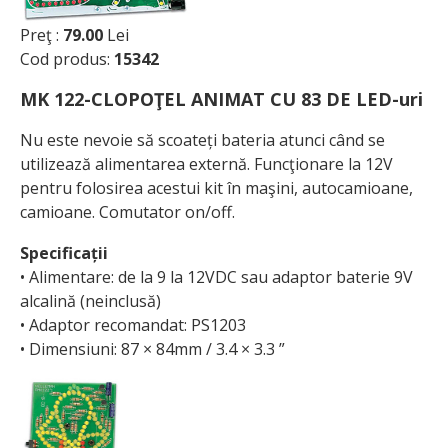
Preţ :
79.00
Lei
Cod produs:
15342
MK 122-CLOPOŢEL ANIMAT CU 83 DE LED-uri
Nu este nevoie să scoateți bateria atunci când se
utilizează alimentarea externă. Funcţionare la 12V
pentru folosirea acestui kit în maşini, autocamioane,
camioane. Comutator on/off.
Specificații
• Alimentare: de la 9 la 12VDC sau adaptor baterie 9V
alcalină (neinclusă)
• Adaptor recomandat: PS1203
• Dimensiuni: 87 × 84mm / 3.4 × 3.3 ”