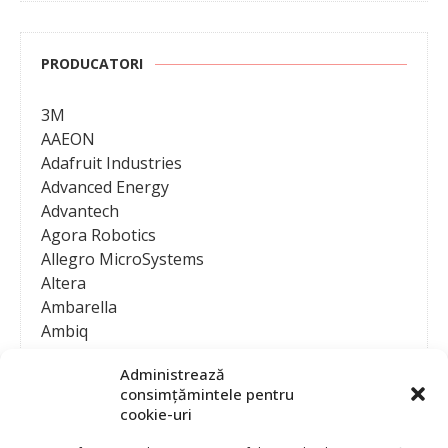
PRODUCATORI
3M
AAEON
Adafruit Industries
Advanced Energy
Advantech
Agora Robotics
Allegro MicroSystems
Altera
Ambarella
Ambiq
AMD / Xilinx
Administrează
Amphenol
consimțămintele pentru
Analog Devices
cookie-uri
Anritsu Corporation