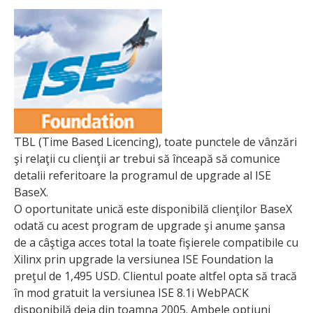
TBL (Time Based Licencing), toate punctele de vânzări
şi relaţii cu clienţii ar trebui să înceapă să comunice
detalii referitoare la programul de upgrade al ISE
BaseX.
O oportunitate unică este disponibilă clienţilor BaseX
odată cu acest program de upgrade şi anume şansa
de a câştiga acces total la toate fişierele compatibile cu
Xilinx prin upgrade la versiunea ISE Foundation la
preţul de 1,495 USD. Clientul poate altfel opta să tracă
în mod gratuit la versiunea ISE 8.1i WebPACK
disponibilă deja din toamna 2005. Ambele opţiuni