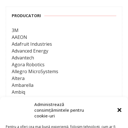
PRODUCATORI
3M
AAEON
Adafruit Industries
Advanced Energy
Advantech
Agora Robotics
Allegro MicroSystems
Altera
Ambarella
Ambiq
AMD / Xilinx
Administrează
Amphenol
consimțămintele pentru
Analog Devices
cookie-uri
Anritsu Corporation
Ansys
Pentru a oferi cea mai bună experiență, folosim tehnologii, cum ar fi