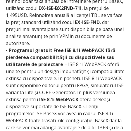
reînnoi doar taxa anuală de întreţinere pentru BaseX,
utilizând codul
DX-ISE-BX2FND-71I
, la preţul de
1,495USD. Reînnoirea anuală a licenţei TBL se va face
la preţ standard utilizând codul
EX-ISE-FND
, dar
preţuri mai avantajoase sunt disponibile pe baza unei
analize amănunţite prin VPMin cu documente de
autorizare.
•
Programul gratuit
Free ISE 8.1i WebPACK
fără
pierderea compatibilităţii cu dispozitivele sau
utilitarele de proiectare
– ISE 8.1i WebPACK oferă
unelte pentru un design îmbunătăţit şi compatibilitate
extinsă cu dispozitivele. În pachetul ISE 8.1i WebPACK
sunt disponibile editorul pentru FPGA, simulatorul ISE
varianta Lite şi CORE Generator. În plus versiunea
extinsă pentru
ISE 8.1i WebPACK
oferă aceleaşi
dispozitive suportate de ISE BaseX. Clienţii
programelor ISE BaseX vor avea în cadrul ISE 8.1i
WebPACK toate trăsăturile configuraţiei BaseX dar la
care se vor mai adăuga avantajele de a fi LIBER şi de a