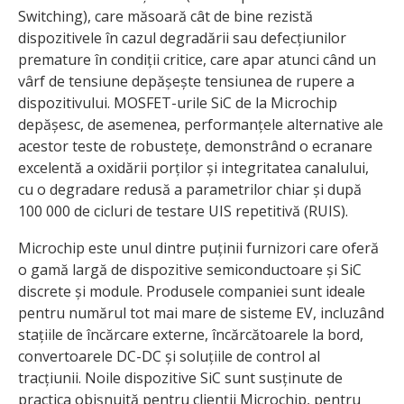
Switching), care măsoară cât de bine rezistă
dispozitivele în cazul degradării sau defecțiunilor
premature în condiții critice, care apar atunci când un
vârf de tensiune depășește tensiunea de rupere a
dispozitivului. MOSFET-urile SiC de la Microchip
depășesc, de asemenea, performanțele alternative ale
acestor teste de robustețe, demonstrând o ecranare
excelentă a oxidării porților și integritatea canalului,
cu o degradare redusă a parametrilor chiar și după
100 000 de cicluri de testare UIS repetitivă (RUIS).
Microchip este unul dintre puținii furnizori care oferă
o gamă largă de dispozitive semiconductoare și SiC
discrete și module. Produsele companiei sunt ideale
pentru numărul tot mai mare de sisteme EV, incluzând
stațiile de încărcare externe, încărcătoarele la bord,
convertoarele DC-DC și soluțiile de control al
tracțiunii. Noile dispozitive SiC sunt susținute de
practica obișnuită pentru clienții Microchip, pentru