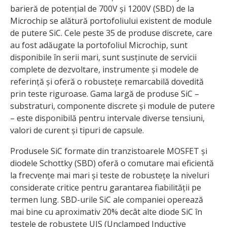
barieră de potențial de 700V și 1200V (SBD) de la
Microchip se alătură portofoliului existent de module
de putere SiC. Cele peste 35 de produse discrete, care
au fost adăugate la portofoliul Microchip, sunt
disponibile în serii mari, sunt susținute de servicii
complete de dezvoltare, instrumente și modele de
referință și oferă o robustețe remarcabilă dovedită
prin teste riguroase. Gama largă de produse SiC –
substraturi, componente discrete și module de putere
– este disponibilă pentru intervale diverse tensiuni,
valori de curent și tipuri de capsule.
Produsele SiC formate din tranzistoarele MOSFET și
diodele Schottky (SBD) oferă o comutare mai eficientă
la frecvențe mai mari și teste de robustețe la niveluri
considerate critice pentru garantarea fiabilității pe
termen lung. SBD-urile SiC ale companiei operează
mai bine cu aproximativ 20% decât alte diode SiC în
testele de robustețe UIS (Unclamped Inductive