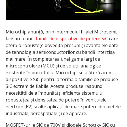
Microchip anunță, prin intermediul filialei Microsemi,
lansarea unei
familii de dispozitive de putere SiC
care
oferă o robustețe dovedită precum și avantajele date
de tehnologia semiconductorilor cu bandă interzisă
mai mare. În completarea unei game largi de
microcontrolere (MCU) și de soluții analogice
existente în portofoliul Microchip, se alătură acum
dispozitivele SiC pentru a forma o familie de produse
SiC extrem de fiabile. Aceste produse răspund
necesității de a îmbunătăți eficiența sistemului,
robustețea și densitatea de putere în vehiculele
electrice (EV) și alte aplicații de mare putere din piețele
industriale, aerospațiale și de apărare.
MOSFET-urile SiC de 700V și diodele Schottky SiC cu