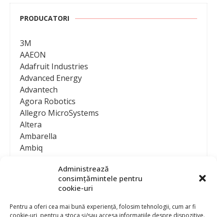
PRODUCATORI
3M
AAEON
Adafruit Industries
Advanced Energy
Advantech
Agora Robotics
Allegro MicroSystems
Altera
Ambarella
Ambiq
AMD / Xilinx
Administrează
Amphenol
consimțămintele pentru
Analog Devices
cookie-uri
Anritsu Corporation
Ansys
Pentru a oferi cea mai bună experiență, folosim tehnologii, cum ar fi
cookie-uri, pentru a stoca și/sau accesa informațiile despre dispozitive.