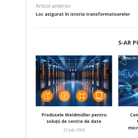
Articol anterior
Loc asigurat în istoria transformatoarelor
S-AR P
Produsele Weidmüller pentru
Con
soluții de centre de date
micr
22 July 2026