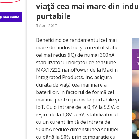
viaţă cea mai mare din indus
purtabile
5 April 2017
Beneficiind de randamentul cel mai
mare din industrie şi curentul static
cel mai redus (IQ) de numai 300nA,
stabilizatorul ridicător de tensiune
MAX17222 nanoPower de la Maxim
Integrated Products, Inc. asigură
durata de viaţă cea mai mare a
bateriilor, în factorul de formă cel
mai mic pentru proiecte purtabile şi
IoT. Cu o intrare de la 0,4V la 5,5V, o
ieşire de la 1,8V la 5V, stabilizatorul
cu un curent limită de intrare de
500mA reduce dimensiunea soluţiei
cu până la 50% prin comparaţie cu