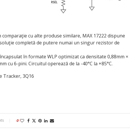
n comparaţie cu alte produse similare, MAX 17222 dispune
 solu­ţie completă de putere numai un singur rezistor de
este încapsulat în formate WLP optimizat ca densitate 0,88mm ×
cu 6-pini. Circuitul operează de la -40°C la +85°C.
e Tracker, 3Q16
ts
0