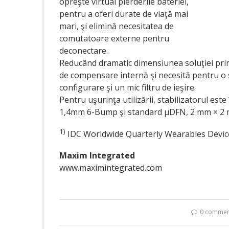
opreşte virtual pierderile bateriei,
pentru a oferi durate de viaţă mai
mari, şi elimină necesitatea de
comutatoare externe pentru
deconectare.
Reducând dramatic dimensiunea soluţiei pri
de com­pensare inter­nă şi necesită pentru o
configurare şi un mic filtru de ieşire.
Pentru uşurinţa utili­ză­rii, stabilizatorul 
1,4mm 6-Bump şi standard µDFN, 2 mm × 2 mm 
1)
IDC Worldwide Quarterly Wearables Devic
Maxim Integrated
www.maximintegrated.com
0 commen