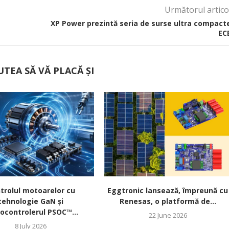
Următorul artico
XP Power prezintă seria de surse ultra compact
EC
UTEA SĂ VĂ PLACĂ ȘI
trolul motoarelor cu
Eggtronic lansează, împreună cu
tehnologie GaN și
Renesas, o platformă de...
ocontrolerul PSOC™...
22 June 2026
8 July 2026